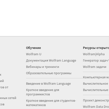
Обучение
Ресурсы открыто
Wolfram U
Wolfram|Alpha
Документация Wolfram Language
Генератор задач
Вебинары и тренинги
Wolfram задачи
Образовательные программы
х
Компьютерная м
ций
Введение в Wolfram Language
Вычислительное
ов от
Краткое введение для
Вычислительные
программистов
нных сетей
Проект демонст
Краткое введение для студентов-
сов
математиков
Wolfram Data Dr