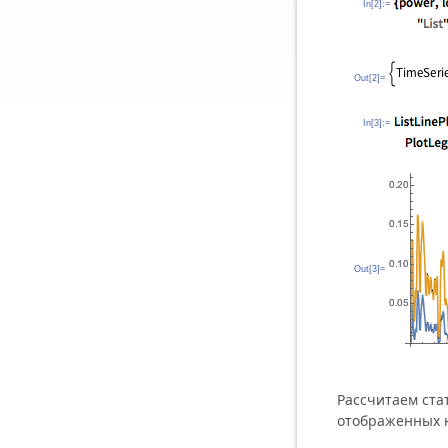
In[2]:=
Out[2]=
In[3]:=
Out[3]=
Рассчитаем ста
отображенных н