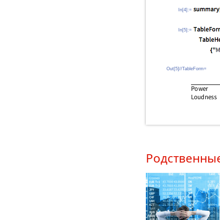
In[4]:=
In[5]:=
Out[5]//TableForm=
Родственны