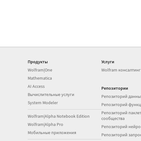
Продукты
Услуги
Wolfram|One
Wolfram консалтинг
Mathematica
AI Access
Репозитории
Вычислительные услуги
Репозиторий данны
System Modeler
Репозиторий функ
Репозиторий паклет
Wolfram|Alpha Notebook Edition
сообщества
Wolfram|Alpha Pro
Репозиторий нейро
Мобильные приложения
Репозиторий запро