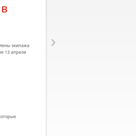
 в
›
члены экипажа
не 13 апреля
которые