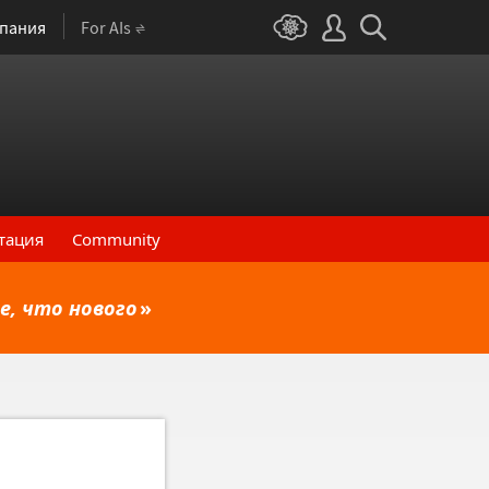
пания
For AIs
тация
Community
е, что нового
»