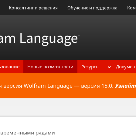
Консалтинг и решения
Обучение и поддержка
Ком
am Language
™
ьзование
Новые возможности
Ресурсы
Докумен
 версия Wolfram Language — версия 15.0.
Узнайт
ональным возможностям
 временными рядами