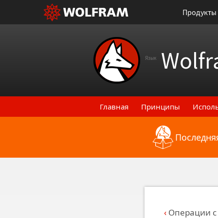
Продукты
Wolfr
Язык
Главная
Принципы
Испол
Последняя
Назад к последним функци
Операции с