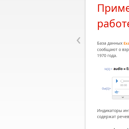
Приме
работ
‹
База данных
Ex
сообщают о взр
1970 года.
In[1]:=
Out[1]=
Индикаторы ин
содержат речев