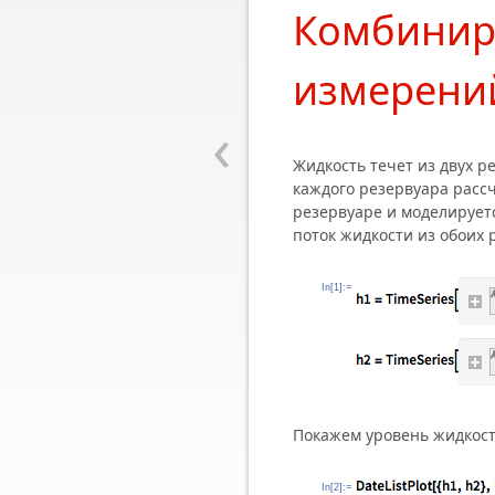
Комбинир
измерени
‹
Жидкость течет из двух р
каждого резервуара расс
резервуаре и моделируе
поток жидкости из обоих 
In[1]:=
Покажем уровень жидкост
In[2]:=