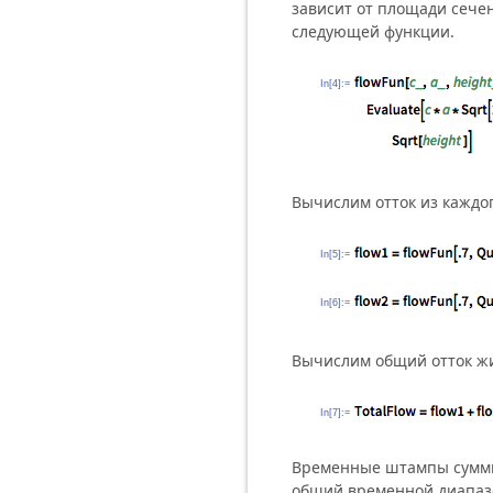
зависит от площади сечен
следующей функции.
In[4]:=
Вычислим отток из каждо
In[5]:=
In[6]:=
Вычислим общий отток жи
In[7]:=
Временные штампы суммы
общий временной диапаз