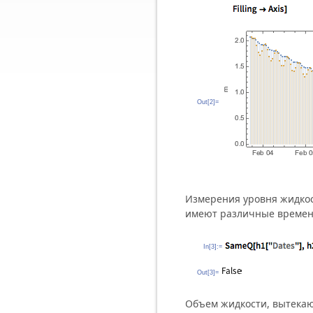
Out[2]=
Измерения уровня жидкос
имеют различные времен
In[3]:=
Out[3]=
Объем жидкости, вытекаю