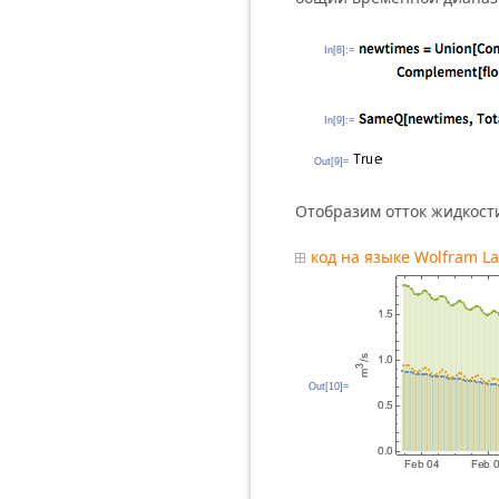
In[8]:=
In[9]:=
Out[9]=
Отобразим отток жидкости
код на языке Wolfram L
Out[10]=