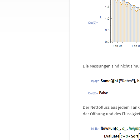
Out[2]=
Die Messungen sind nicht sim
In[3]:=
Out[3]=
Der Nettofluss aus jedem Tank 
der
Ö
ffnung und des Fl
ü
ssigke
In[4]:=