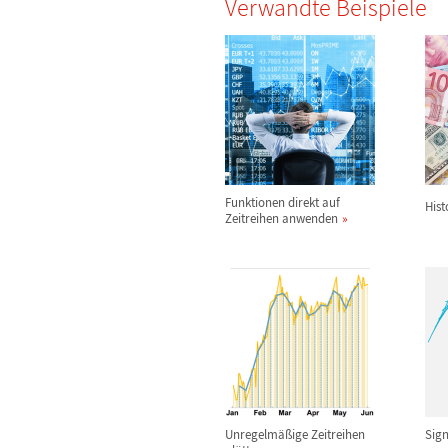
Verwandte Beispiele
Funktionen direkt auf
Hist
Zeitreihen anwenden
Unregelm
ä
ß
ige Zeitreihen
Sig