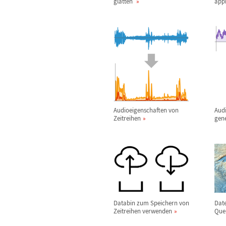
gl
ä
tten
app
Audioeigenschaften von
Audi
Zeitreihen
gen
Databin zum Speichern von
Date
Zeitreihen verwenden
Que