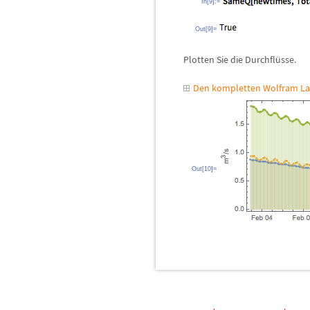
In[9]:=
Out[9]=
Plotten Sie die Durchfl
ü
sse.
Den kompletten Wolfram La
Out[10]=