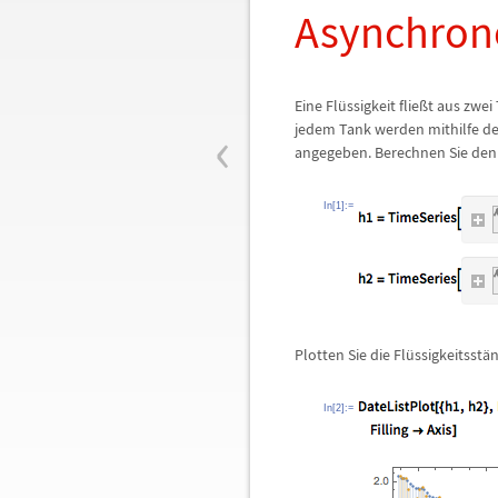
Asynchron
Eine Fl
ü
ssigkeit flie
ß
t aus zwei
‹
jedem Tank werden mithilfe de
angegeben. Berechnen Sie den 
In[1]:=
Plotten Sie die Fl
ü
ssigkeitsst
ä
n
In[2]:=