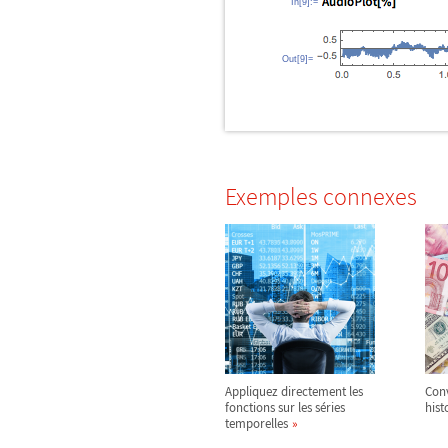
In[9]:=
Out[9]=
Exemples connexes
Appliquez directement les
Con
fonctions sur les séries
hist
temporelles