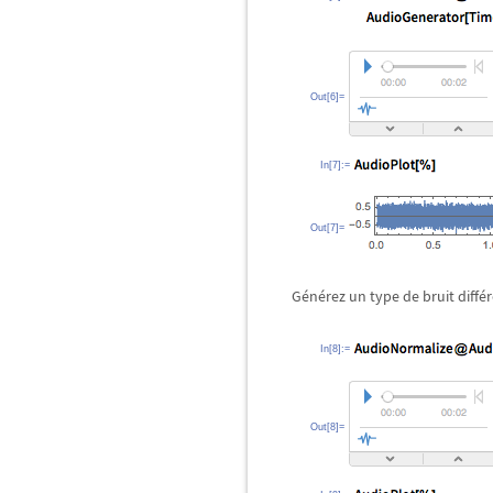
Out[6]=
In[7]:=
Out[7]=
Générez un type de bruit diffé
In[8]:=
Out[8]=