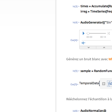
In[3]:=
In[4]:=
Out[4]=
Générez un bruit blanc avec
Wh
In[5]:=
Out[5]=
Rééchelonnez l'échantillon à l
In[6]:=