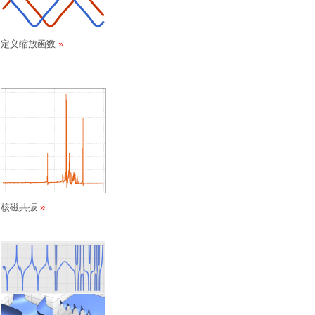
定义缩放函数
核磁共振