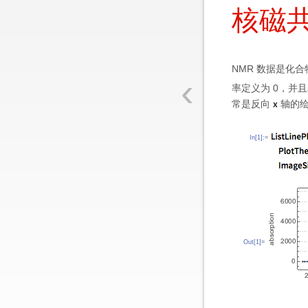
核磁
NMR 数据是化
‹
率定义为 0，并
x
常是反向
轴的绘
In[1]:=
Out[1]=