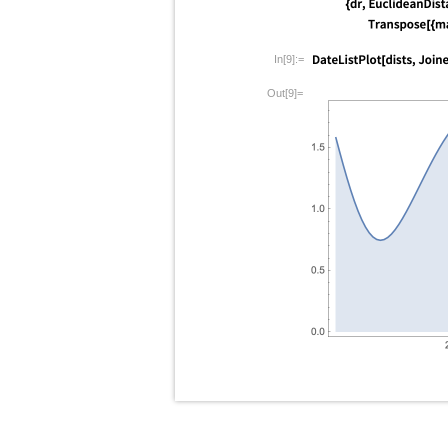
In[9]:=
Out[9]=