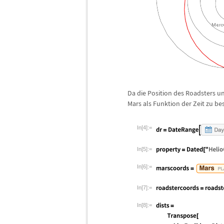
Da die Position des Roadsters un
Mars als Funktion der Zeit zu b
In[4]:=
In[5]:=
In[6]:=
In[7]:=
In[8]:=