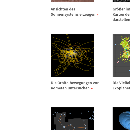
Ansichten des
Gr
ö
ß
enin
Sonnensystems erzeugen
Karten d
darstelle
Die Orbitalbewegungen von
Die Vielfa
Kometen untersuchen
Exoplanet