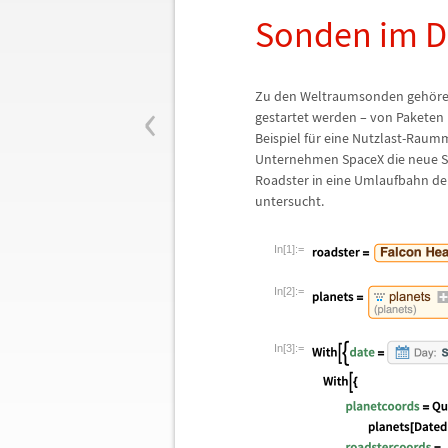
Sonden im D
‹
Zu den Weltraumsonden geh
ö
re
gestartet werden
–
von Paketen 
Beispiel f
ü
r eine Nutzlast-Raumm
Unternehmen SpaceX die neue S
Roadster in eine Umlaufbahn der
untersucht.
In[1]:=
In[2]:=
In[3]:=