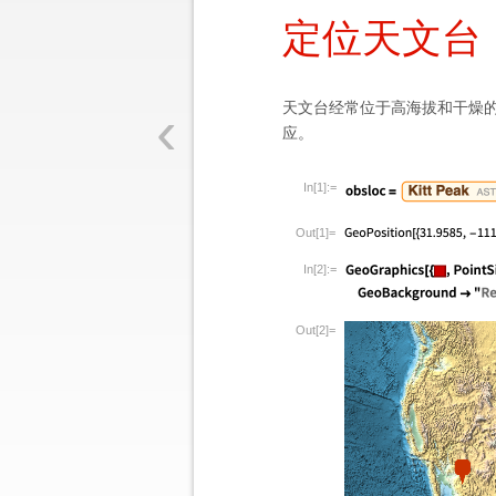
定位天文台
‹
天文台经常位于高海拔和干燥
应。
In[1]:=
Out[1]=
In[2]:=
Out[2]=