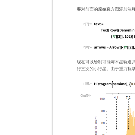
要对前面的原始直方图添加注
In[7]:=
In[8]:=
现在可以绘制可能与木星轨道共
行三次的小行星。由于重力扰
In[9]:=
Out[9]=