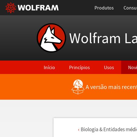
Produtos
Consul
Wolfram L
Início
Princípios
Usos
Nov
A versão mais recen
Biologia & Entidades m
é
di