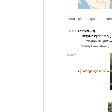
Encontre plantas que produzam f
In[3]:=
Out[3]=