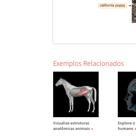
Exemplos Relacionados
Visualize estruturas
Explore o
anat
ô
micas animais
humano