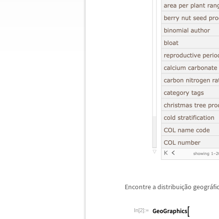
Encontre a distribui
ç
ã
o geogr
á
f
In[2]:=