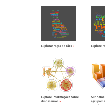
Explorar ra
ç
as de c
ã
es
Explore r
Explore informa
ç
õ
es sobre
Alinhame
dinossauros
agrupame