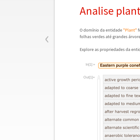
Analise plan
‹
O dom
í
nio da entidade
"Plant"
f
folhas verdes at
é
grandes
á
rvor
Explore as propriedades da ent
In[1]:=
Out[1]=