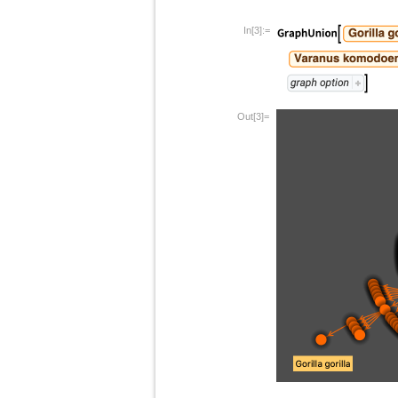
In[3]:=
Out[3]=