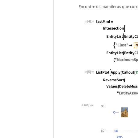
Encontre os mam
í
feros que cor
In[4]:=
In[5]:=
Out[5]=