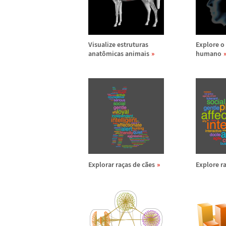
Visualize estruturas
Explore o
anat
ô
micas animais
humano
Explorar ra
ç
as de c
ã
es
Explore r