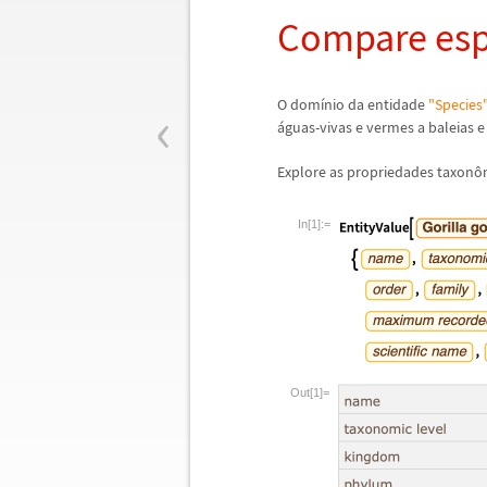
Compare es
‹
O dom
í
nio da entidade
"Species
á
guas-vivas e vermes a baleias e 
Explore as propriedades taxon
ô
In[1]:=
Out[1]=