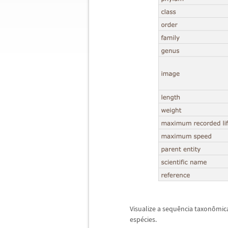
Visualize a sequ
ê
ncia taxon
ô
mic
esp
é
cies.