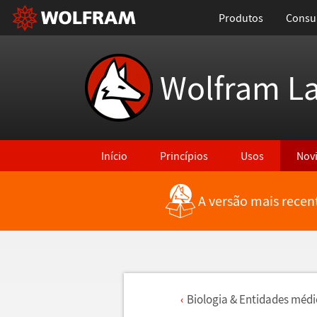
Produtos
Consul
Wolfram L
Início
Princípios
Usos
Nov
A versão mais recen
Biologia & Entidades m
é
di