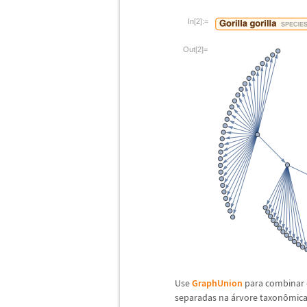
In[2]:=
Out[2]=
Use
GraphUnion
para combinar 
separadas na
á
rvore taxon
ô
mica