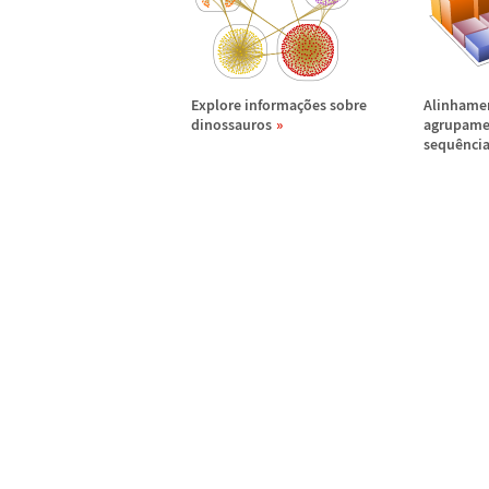
Explore informa
ç
õ
es sobre
Alinhame
dinossauros
agrupame
sequ
ê
nci