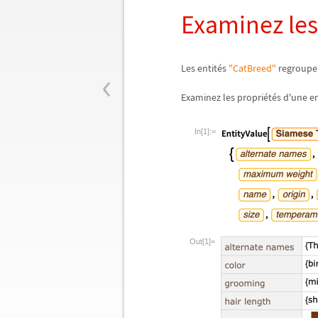
Examinez les
‹
Les entit
é
s
"CatBreed"
regroupen
Examinez les propri
é
t
é
s d'une en
In[1]:=
Out[1]=