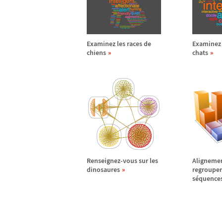
Examinez les races de
Examinez 
chiens
chats
Renseignez-vous sur les
Alignemen
dinosaures
regroupe
s
é
quence