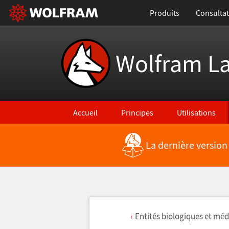
Produits
Consultat
Wolfram L
Accueil
Principes
Utilisations
La dernière version
Entit
é
s biologiques et m
é
d