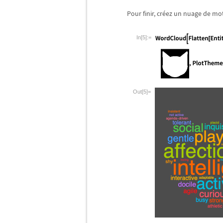
Pour finir, cr
é
ez un nuage de mo
In[5]:=
Out[5]=