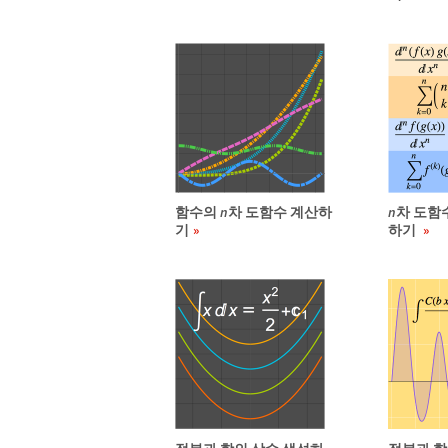
함수의
n
차 도함수 계산하
n
차 도함
기
하기