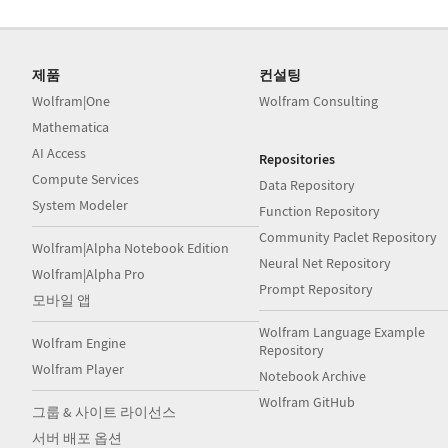
제품
컨설팅
Wolfram|One
Wolfram Consulting
Mathematica
AI Access
Repositories
Compute Services
Data Repository
System Modeler
Function Repository
Community Paclet Repository
Wolfram|Alpha Notebook Edition
Neural Net Repository
Wolfram|Alpha Pro
Prompt Repository
모바일 앱
Wolfram Language Example
Wolfram Engine
Repository
Wolfram Player
Notebook Archive
Wolfram GitHub
그룹 & 사이트 라이선스
서버 배포 옵션