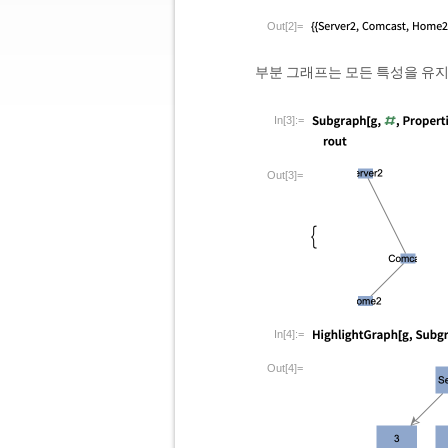
Out[2]=
부분 그래프는 모든 특성을 유
In[3]:=
Out[3]=
In[4]:=
Out[4]=