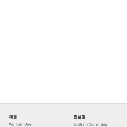
제품
컨설팅
Wolfram|One
Wolfram Consulting