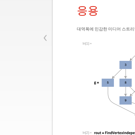
응용
‹
대역폭에 민감한 미디어 스트리밍
In[1]:=
In[2]:=