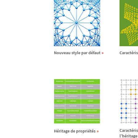
Nouveau style par d
é
faut
Caract
é
ri
Caract
é
ri
H
é
ritage de propri
é
t
é
s
l'h
é
ritage