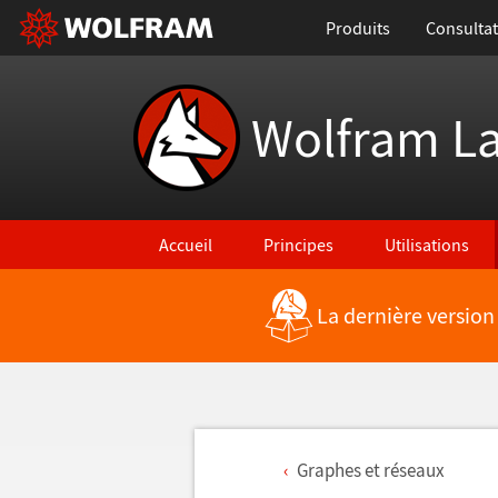
Produits
Consultat
Wolfram L
Accueil
Principes
Utilisations
La dernière version
Graphes et r
é
seaux