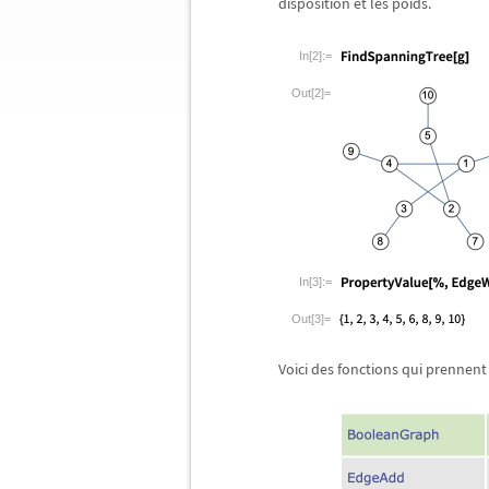
disposition et les poids.
In[2]:=
Out[2]=
In[3]:=
Out[3]=
Voici des fonctions qui prennent