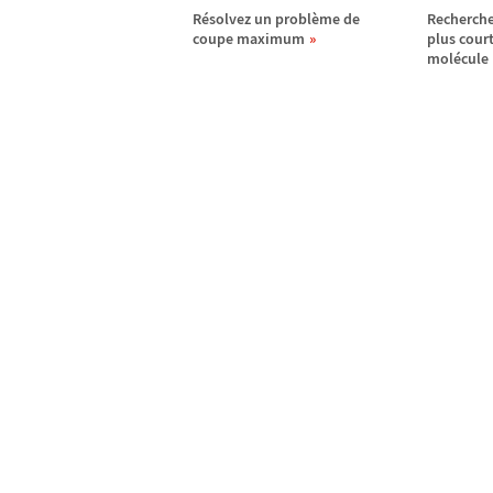
R
é
solvez un probl
è
me de
Recherche
coupe maximum
plus cour
mol
é
cule