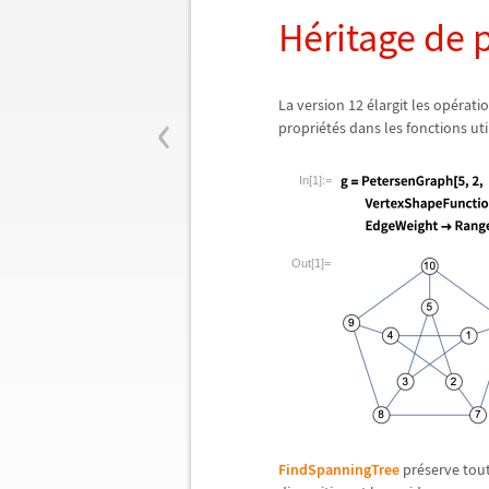
H
é
ritage de 
‹
La version 12
é
largit les op
é
rati
propri
é
t
é
s dans les fonctions uti
In[1]:=
Out[1]=
FindSpanningTree
pr
é
serve tout