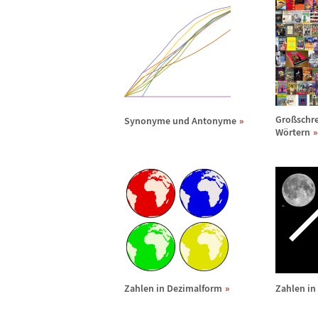
Gro
ß
schr
Synonyme und Antonyme
W
ö
rtern
Zahlen in Dezimalform
Zahlen in