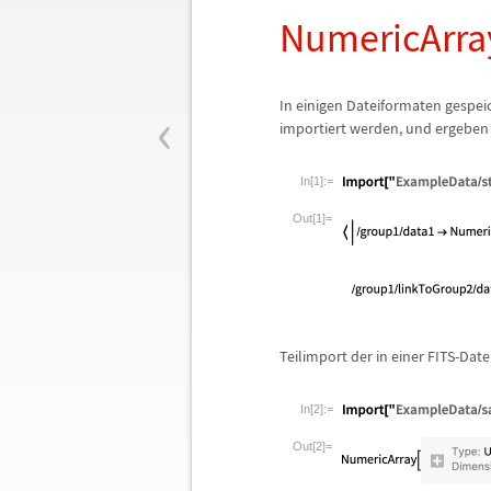
NumericArray
‹
In einigen Dateiformaten gespei
importiert werden, und ergeben
In[1]:=
Out[1]=
Teilimport der in einer FITS-Dat
In[2]:=
Out[2]=