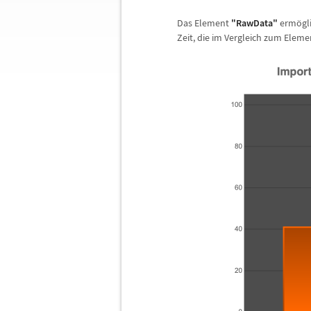
Das Element
"RawData"
erm
ö
gl
Zeit, die im Vergleich zum Elem