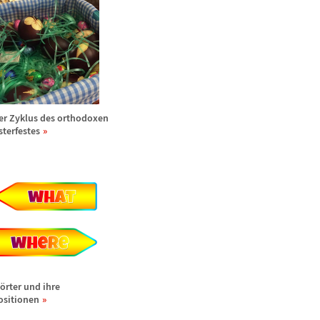
er Zyklus des orthodoxen
sterfestes
ö
rter und ihre
ositionen