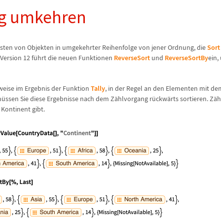
g umkehren
Listen von Objekten in umgekehrter Reihenfolge von jener Ordnung, die
Sort
Version 12 f
ü
hrt die neuen Funktionen
ReverseSort
und
ReverseSortBy
ein,
sweise im Ergebnis der Funktion
Tally
, in der Regel an den Elementen mit de
m
ü
ssen Sie diese Ergebnisse nach dem Z
ä
hlvorgang r
ü
ckw
ä
rts sortieren. Z
ä
h
 Kontinent gibt.