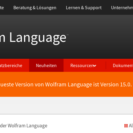
te
Beratung & Lösungen
Lernen & Support
Unterneh
m Language
™
atzbereiche
Neuheiten
Ressourcen
Dokument
eueste Version von Wolfram Language ist Version 15.0.
 der Wolfram Language
A