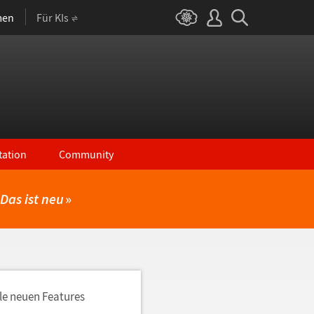
men
Für KIs
ation
Community
Das ist neu
»
lle neuen Features