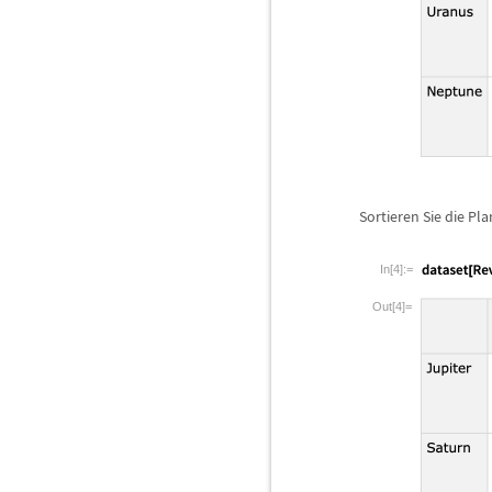
Sortieren Sie die Pl
In[4]:=
Out[4]=