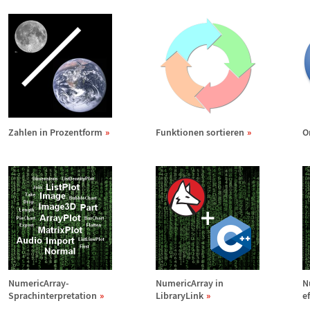
Zahlen in Prozentform
Funktionen sortieren
O
NumericArray-
NumericArray in
N
Sprachinterpretation
LibraryLink
e