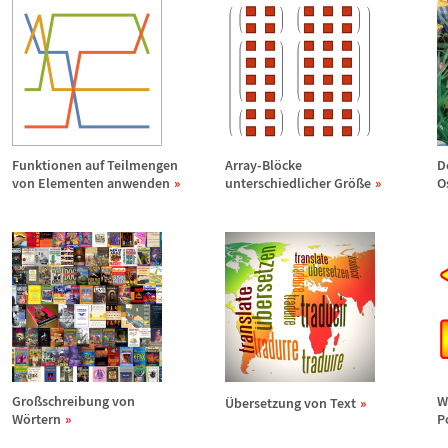
Funktionen auf Teilmengen
Array-Bl
ö
cke
D
von Elementen anwenden
unterschiedlicher Gr
ö
ß
e
O
Gro
ß
schreibung von
W
Ü
bersetzung von Text
W
ö
rtern
P