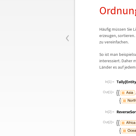
Ordnun
‹
H
ä
ufig m
ü
ssen Sie 
erzeugen, sortieren. 
zu vereinfachen.
So ist man beispiel
interessiert. Daher 
L
ä
nder es auf jedem
In[1]:=
Out[1]=
In[2]:=
Out[2]=