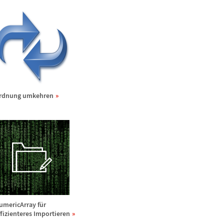
rdnung umkehren
umericArray f
ü
r
ffizienteres Importieren