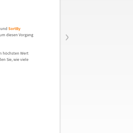
›
und
SortBy
 um diesen Vorgang
m h
ö
chsten Wert
len Sie, wie viele