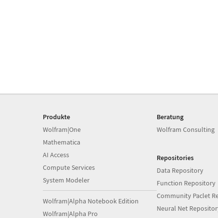
Produkte
Beratung
Wolfram|One
Wolfram Consulting
Mathematica
AI Access
Repositories
Compute Services
Data Repository
System Modeler
Function Repository
Community Paclet Re
Wolfram|Alpha Notebook Edition
Neural Net Repositor
Wolfram|Alpha Pro