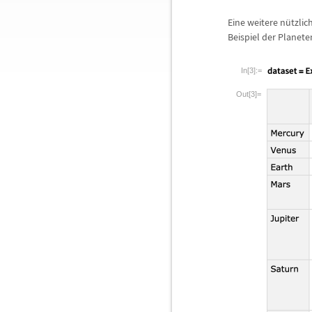
Eine weitere n
ü
tzli
Beispiel der Planete
In[3]:=
Out[3]=