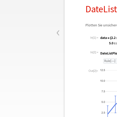
DateList
‹
Plotten Sie unsiche
In[1]:=
In[2]:=
Out[2]=