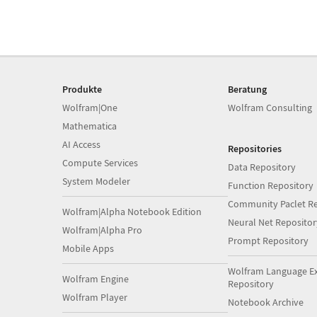
Produkte
Beratung
Wolfram|One
Wolfram Consulting
Mathematica
AI Access
Repositories
Compute Services
Data Repository
System Modeler
Function Repository
Community Paclet Re
Wolfram|Alpha Notebook Edition
Neural Net Repositor
Wolfram|Alpha Pro
Prompt Repository
Mobile Apps
Wolfram Language E
Wolfram Engine
Repository
Wolfram Player
Notebook Archive