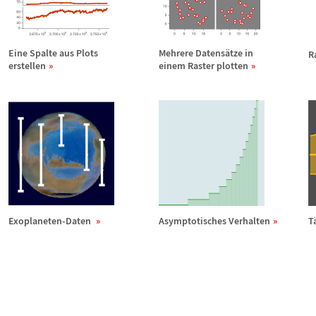
Eine Spalte aus Plots
Mehrere Datens
ä
tze in
R
erstellen
einem Raster plotten
Exoplaneten-Daten
Asymptotisches Verhalten
T