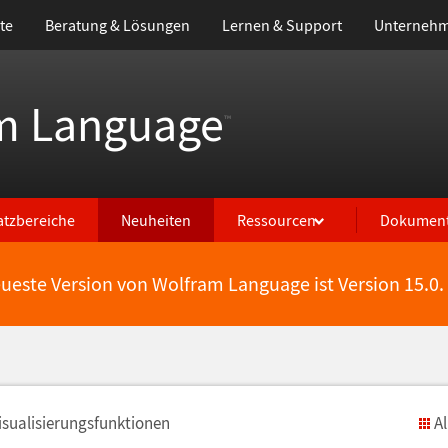
te
Beratung & Lösungen
Lernen & Support
Unterneh
m Language
™
atzbereiche
Neuheiten
Ressourcen
Dokument
eueste Version von Wolfram Language ist Version 15.0.
sualisierungsfunktionen
A