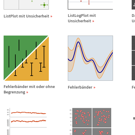
ListLogPlot mit
D
ListPlot mit Unsicherheit
Unsicherheit
U
Fehlerb
ä
nder mit oder ohne
Fehlerb
ä
nder
F
Begrenzung