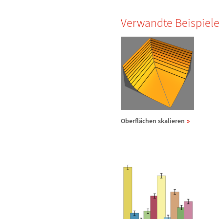
Verwandte Beispiel
Oberfl
ä
chen skalieren