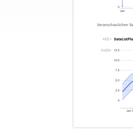
Veranschaulichen Sie
In[3]:=
Out[3]=