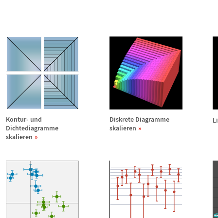
e
Kontur- und
Diskrete Diagramme
L
Dichtediagramme
skalieren
skalieren