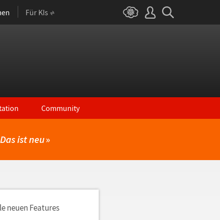
men
Für KIs
ation
Community
Das ist neu
»
lle neuen Features