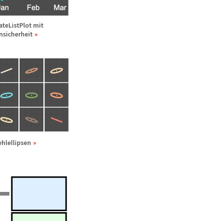
ateListPlot mit
nsicherheit
ehlellipsen