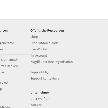
ourcen
Öffentliche Ressourcen
Shop
generator
Produktdownloads
es
User-Portal
Ihr Account
e Mathematik
Zugriff über Ihre Organisation
ertes Denken
uer
Support FAQ
Support kontaktieren
roject
op
Unternehmen
Über Wolfram
Karriere
blishing