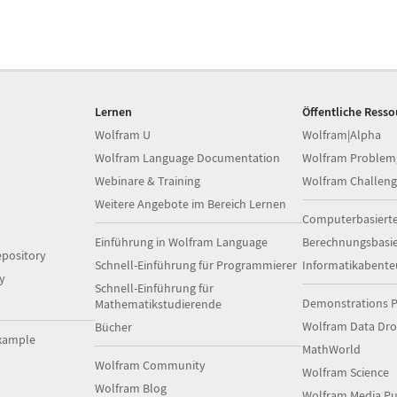
Lernen
Öffentliche Ress
Wolfram U
Wolfram|Alpha
Wolfram Language Documentation
Wolfram Problem
Webinare & Training
Wolfram Challeng
Weitere Angebote im Bereich Lernen
Computerbasiert
Einführung in Wolfram Language
Berechnungsbasi
pository
Schnell-Einführung für Programmierer
Informatikabente
y
Schnell-Einführung für
Demonstrations P
Mathematikstudierende
Wolfram Data Dr
Bücher
xample
MathWorld
Wolfram Community
Wolfram Science
Wolfram Blog
Wolfram Media Pu