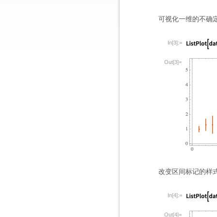
可视化一维的不确
In[3]:=
Out[3]=
改变区间标记的样
In[4]:=
Out[4]=