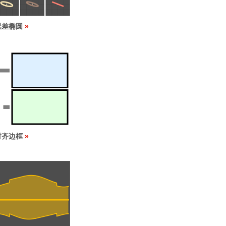
误差椭圆
对齐边框