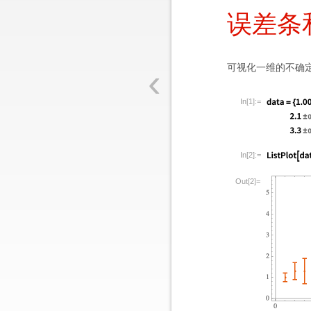
误差条
‹
可视化一维的不确
In[1]:=
In[2]:=
Out[2]=