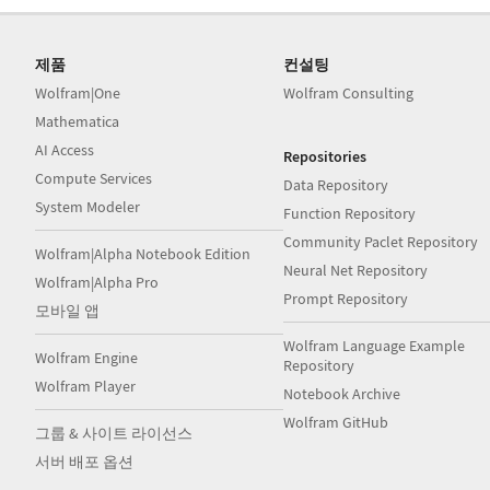
제품
컨설팅
Wolfram|One
Wolfram Consulting
Mathematica
AI Access
Repositories
Compute Services
Data Repository
System Modeler
Function Repository
Community Paclet Repository
Wolfram|Alpha Notebook Edition
Neural Net Repository
Wolfram|Alpha Pro
Prompt Repository
모바일 앱
Wolfram Language Example
Wolfram Engine
Repository
Wolfram Player
Notebook Archive
Wolfram GitHub
그룹 & 사이트 라이선스
서버 배포 옵션