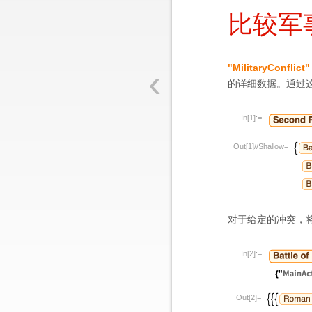
比较军
‹
"MilitaryConflict"
的详细数据。通过
In[1]:=
Out[1]//Shallow=
对于给定的冲突，将以
In[2]:=
Out[2]=