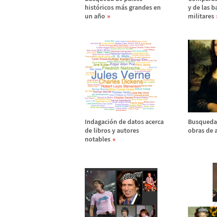
hist
ó
ricos m
á
s grandes en
y de las b
un a
ñ
o
militares
Indagaci
ó
n de datos acerca
Busqueda 
de libros y autores
obras de a
notables