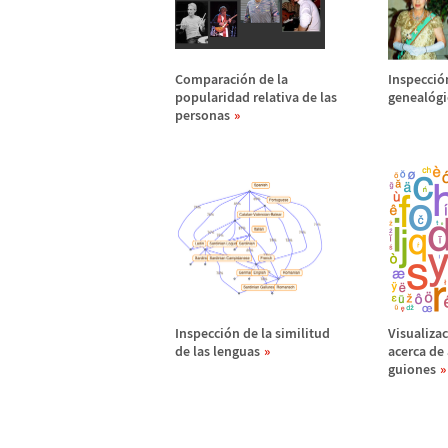
Comparaci
ó
n de la
Inspecci
ó
popularidad relativa de las
geneal
ó
gi
personas
Inspecci
ó
n de la similitud
Visualizac
de las lenguas
acerca de 
guiones