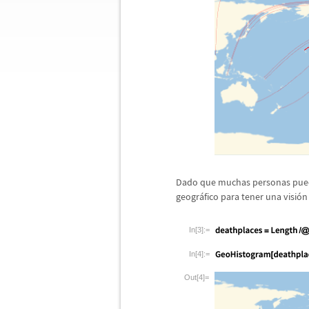
Dado que muchas personas puede
geogr
á
fico para tener una visi
ó
n
In[3]:=
In[4]:=
Out[4]=