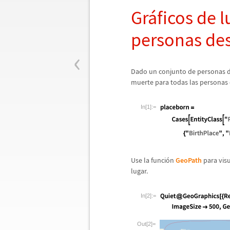
Gr
á
ficos de 
personas de
‹
Dado un conjunto de personas de
muerte para todas las personas
In[1]:=
Use la funci
ó
n
GeoPath
para vis
lugar.
In[2]:=
Out[2]=