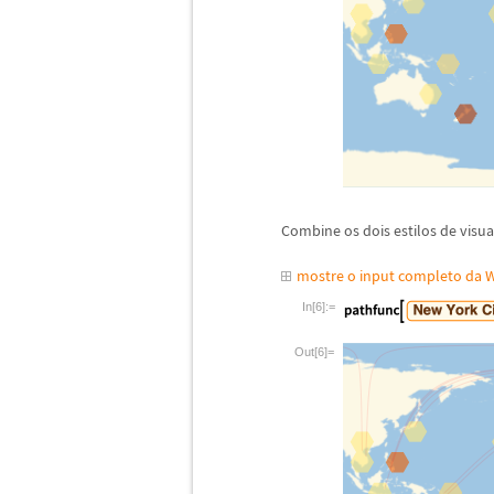
Combine os dois estilos de visua
mostre o input completo da 
In[6]:=
Out[6]=