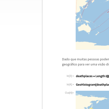
Dado que muitas pessoas podem 
geogr
á
fico para ver uma vis
ã
o d
In[3]:=
In[4]:=
Out[4]=