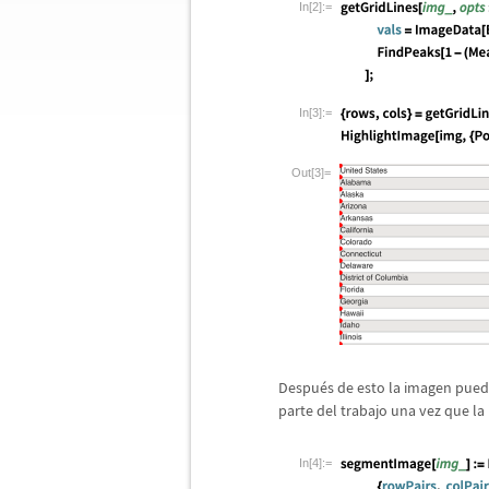
In[2]:=
In[3]:=
Out[3]=
Despu
é
s de esto la imagen pue
parte del trabajo una vez que l
In[4]:=