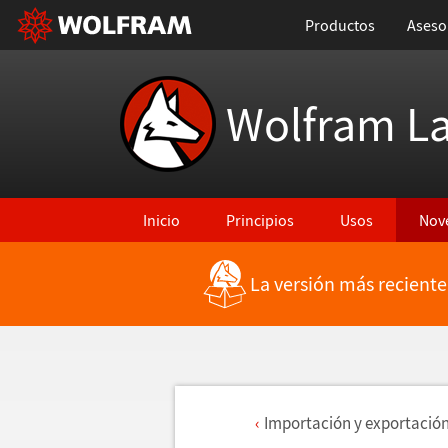
Productos
Aseso
Wolfram L
Inicio
Principios
Usos
Nov
La versión más reciente
Importaci
ó
n y exportaci
ó