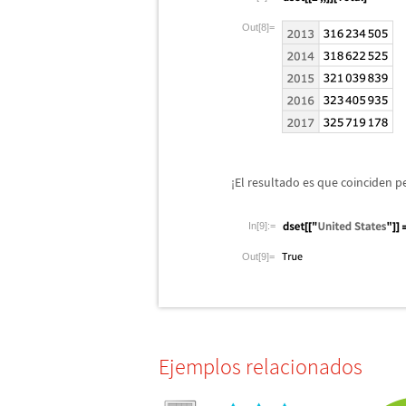
Out[8]=
¡
El resultado es que coinciden 
In[9]:=
Out[9]=
Ejemplos relacionados