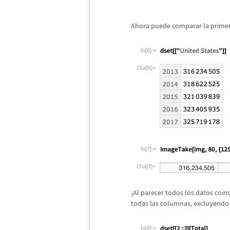
Ahora puede comparar la primera
In[6]:=
Out[6]=
In[7]:=
Out[7]=
¡
Al parecer todos los datos coinc
todas las columnas, excluyendo la
In[8]:=