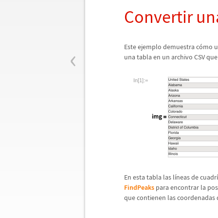
Convertir un
‹
Este ejemplo demuestra c
ó
mo ut
una tabla en un archivo CSV qu
In[1]:=
En esta tabla las l
í
neas de cuadr
í
FindPeaks
para encontrar la pos
que contienen las coordenadas 