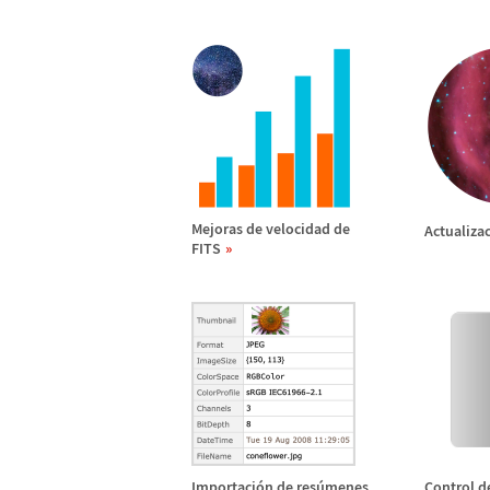
Mejoras de velocidad de
Actualiza
FITS
Importaci
ó
n de res
ú
menes
Control d