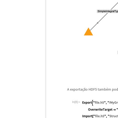
A exporta
ç
ã
o HDF5 tamb
é
m pode
In[8]:=