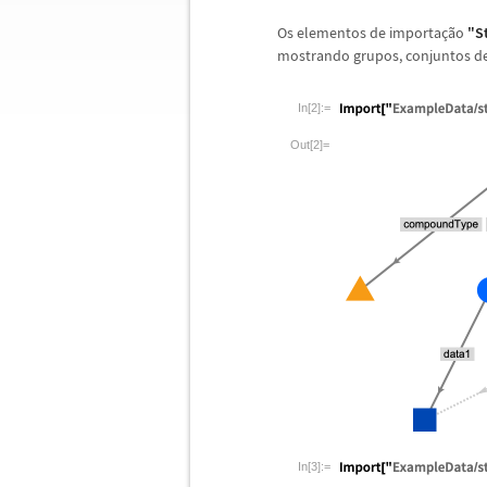
Os elementos de importa
ç
ã
o
"S
mostrando grupos, conjuntos de
In[2]:=
Out[2]=
In[3]:=