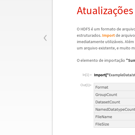
Atualiza
ç
õ
es
‹
O HDF5
é
um formato de arquiv
estruturados.
Import
de arquiv
imediatamente utiliz
á
veis. Al
é
m 
um arquivo existente, e muito m
O elemento de importa
ç
ã
o
"Su
In[1]:=
Out[1]=