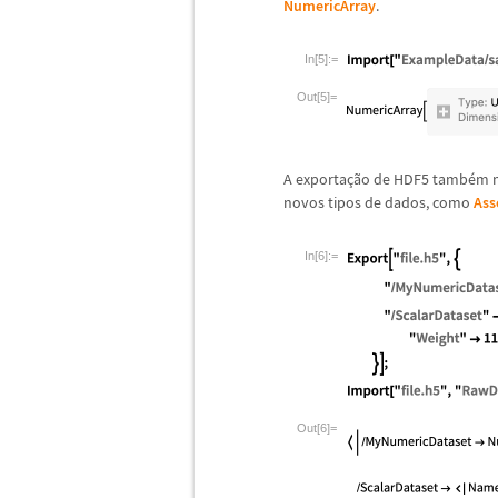
NumericArray
.
In[5]:=
Out[5]=
A exporta
ç
ã
o de HDF5 tamb
é
m m
novos tipos de dados, como
Ass
In[6]:=
Out[6]=