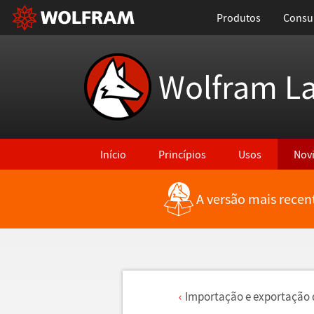
Produtos
Consul
Wolfram L
Início
Princípios
Usos
Nov
A versão mais recen
Importa
ç
ã
o e exporta
ç
ã
o 