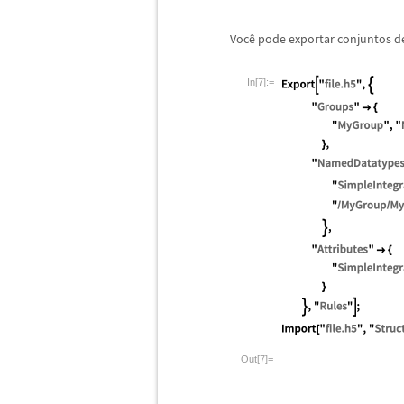
Voc
ê
pode exportar conjuntos de
In[7]:=
Out[7]=