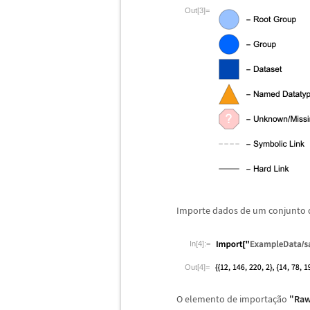
Out[3]=
Importe dados de um conjunto 
In[4]:=
Out[4]=
O elemento de importa
ç
ã
o
"Raw