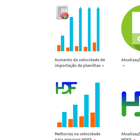
Aumento da velocidade de
Atualiza
ç
importa
ç
ã
o de planilhas
Melhorias na velocidade
Atualiza
ç
para arquivos HDF5
HDF5