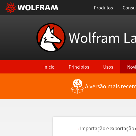
Produtos
Consul
Wolfram L
Início
Princípios
Usos
Nov
A versão mais recen
Importa
ç
ã
o e exporta
ç
ã
o 