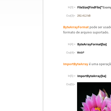
In[3]:=
Out[3]=
ByteArrayFormat
pode ser usado
formato de arquivo suportado.
In[4]:=
Out[4]=
ImportByteArray
é
uma opera
ç
ã
In[5]:=
Out[5]=