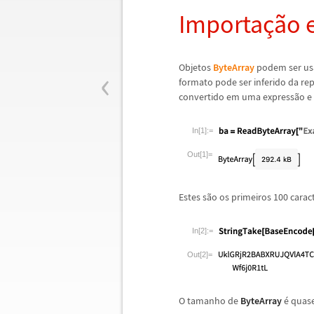
Importa
ç
ã
o 
‹
Objetos
ByteArray
podem ser us
formato pode ser inferido da re
convertido em uma express
ã
o e
In[1]:=
Out[1]=
Estes s
ã
o os primeiros 100 carac
In[2]:=
Out[2]=
O tamanho de
ByteArray
é
quase