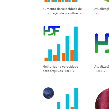
Aumento da velocidade de
Atualiza
ç
importa
ç
ã
o de planilhas
Melhorias na velocidade
Atualiza
ç
para arquivos HDF5
HDF5