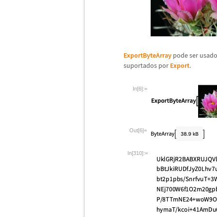
ExportByteArray
pode ser usado
suportados por
Export
.
In[6]:=
Out[6]=
In[310]:=