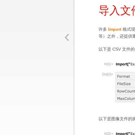
导入文
‹
许多
Import
格式
等）之外，还提供
以下是 CSV 文件
In[1]:=
Out[1]=
以下是图像文件的
In[2]:=