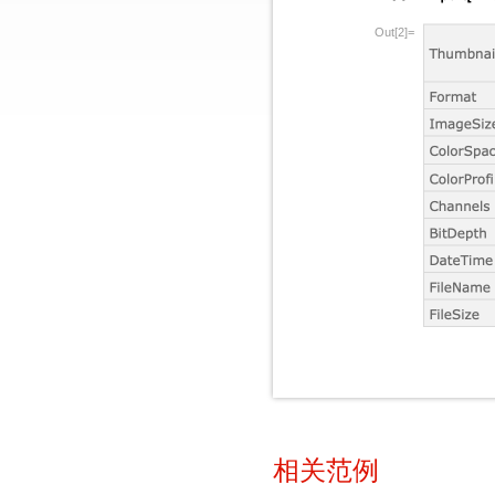
Out[2]=
相关范例