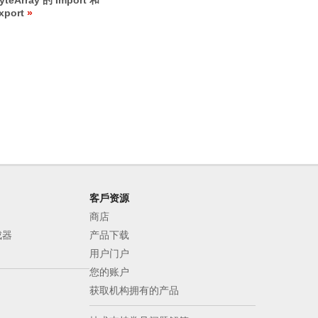
yteArray 的 Import 和
xport
客戶资源
商店
成器
产品下载
用户门户
您的账户
获取机构拥有的产品