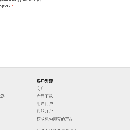
yteArray 的 Import 和
xport
客戶资源
商店
成器
产品下载
用户门户
您的账户
获取机构拥有的产品