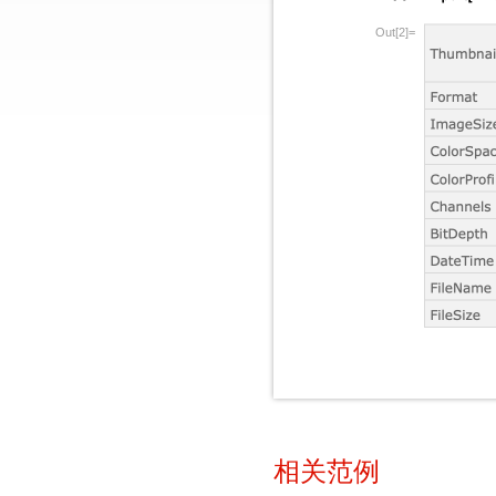
Out[2]=
相关范例