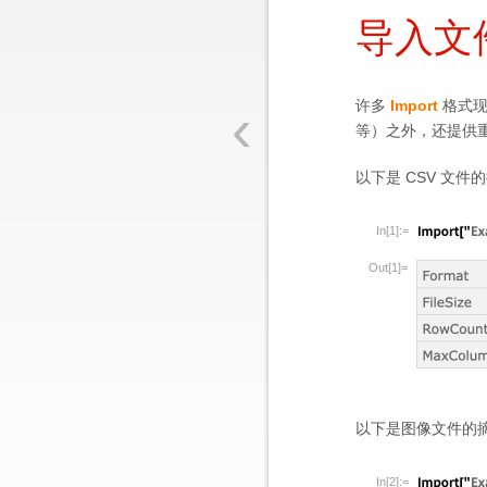
导入文
‹
许多
Import
格式
等）之外，还提供
以下是 CSV 文件
In[1]:=
Out[1]=
以下是图像文件的
In[2]:=