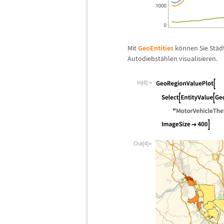
Mit
GeoEntities
k
ö
nnen Sie St
ä
d
Autodiebst
ä
hlen visualisieren.
In[4]:=
Out[4]=