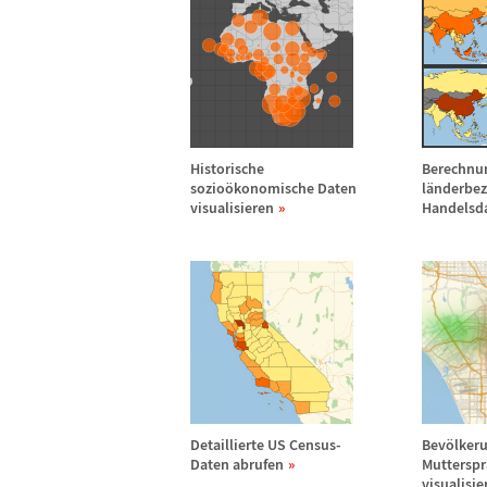
Historische
Berechnu
sozio
ö
konomische Daten
l
ä
nderbe
visualisieren
Handelsd
Detaillierte US Census-
Bev
ö
lker
Daten abrufen
Muttersp
visualisie