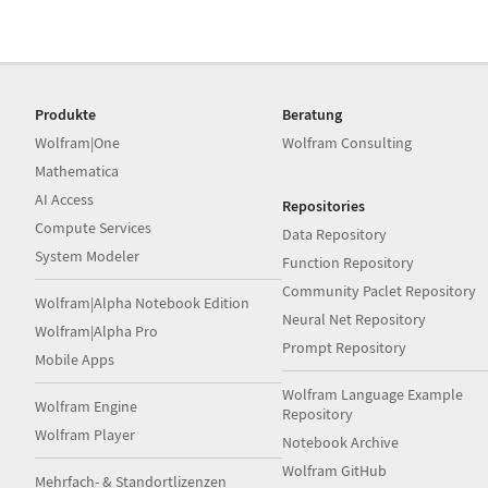
Produkte
Beratung
Wolfram|One
Wolfram Consulting
Mathematica
AI Access
Repositories
Compute Services
Data Repository
System Modeler
Function Repository
Community Paclet Repository
Wolfram|Alpha Notebook Edition
Neural Net Repository
Wolfram|Alpha Pro
Prompt Repository
Mobile Apps
Wolfram Language Example
Wolfram Engine
Repository
Wolfram Player
Notebook Archive
Wolfram GitHub
Mehrfach- & Standortlizenzen