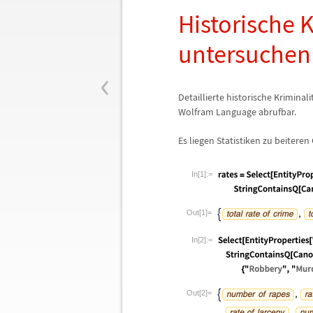
Historische K
untersuchen
‹
Detaillierte historische Kriminali
Wolfram Language abrufbar.
Es liegen Statistiken zu beiteren
In[1]:=
Out[1]=
In[2]:=
Out[2]=