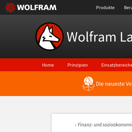
Produkte
Ber
Wolfram L
Home
Prinzipien
Einsatzbereich
Die neueste Ve
Finanz- und sozio
ö
konomie