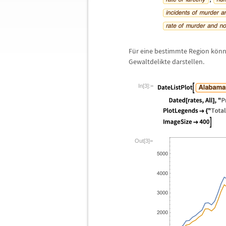
F
ü
r eine bestimmte Region k
ö
nn
Gewaltdelikte darstellen.
In[3]:=
Out[3]=