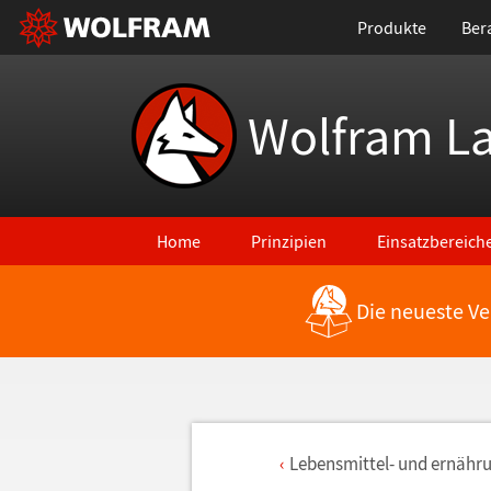
Produkte
Ber
Wolfram L
Home
Prinzipien
Einsatzbereich
Die neueste Ve
Lebensmittel- und ern
ä
hru