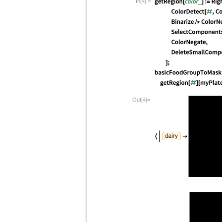
In[4]:=
Out[4]=