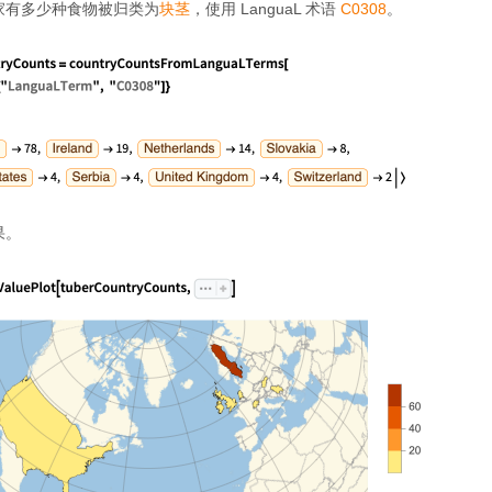
家有多少种食物被归类为
块茎
，使用 LanguaL 术语
C0308
。
果。