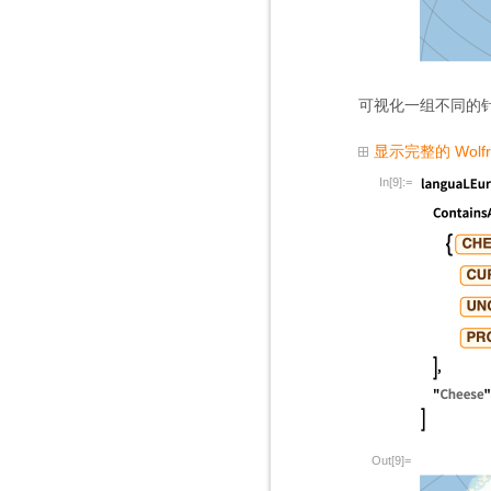
可视化一组不同的针
显示完整的 Wolf
In[9]:=
Out[9]=