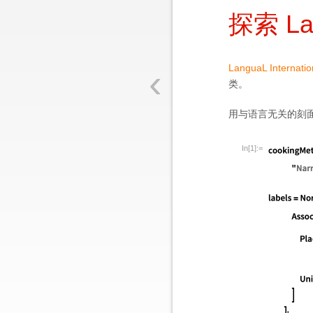
探索 L
‹
LanguaL Internati
类。
用与语言无关的刻
In[1]:=