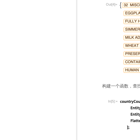
Out[4]=
构建一个函数，查找
In[5]:=