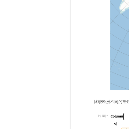
比较欧洲不同的烹
In[10]:=