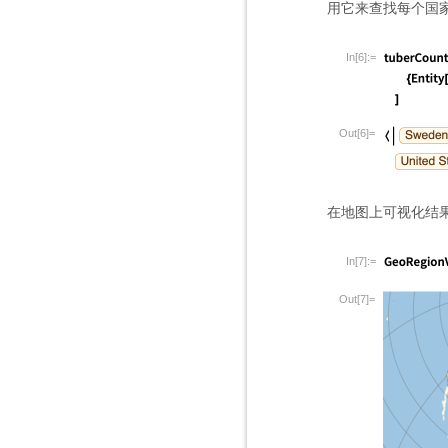
用它来查找每个国
In[6]:=
Out[6]=
在地图上可视化结
In[7]:=
Out[7]=