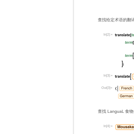
查找给定术语的翻
In[2]:=
In[3]:=
Out[3]=
查找 LanguaL 
In[4]:=