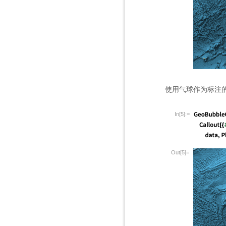
使用气球作为标注
In[5]:=
Out[5]=