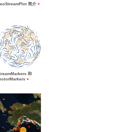
eoStreamPlot 简介
treamMarkers 和
ectorMarkers