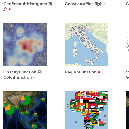
GeoSmoothHistogram 简
GeoVectorPlot 简介
G
介
OpacityFunction 和
RegionFunction
S
ColorFunction
V