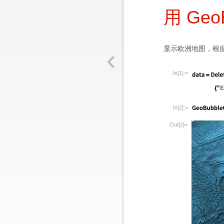
用 Geo
‹
显示欧洲地图，根据
In[1]:=
In[2]:=
Out[2]=