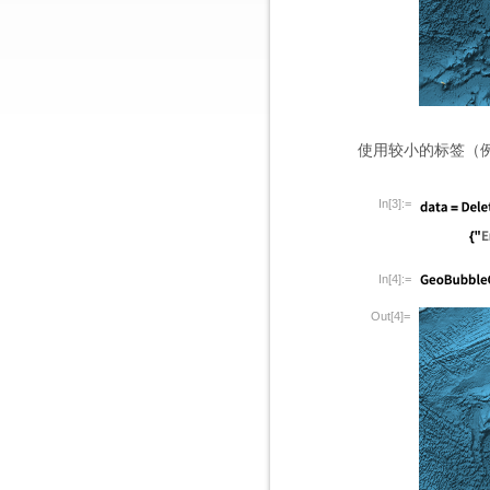
使用较小的标签（
In[3]:=
In[4]:=
Out[4]=