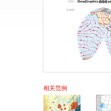
In[4]:=
Out[4]=
相关范例