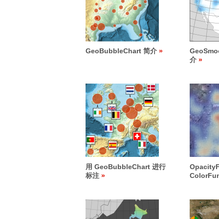
GeoBubbleChart 简介
GeoSmoo
介
用 GeoBubbleChart 进行
Opacity
标注
ColorFu