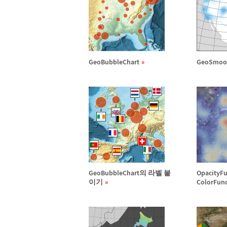
GeoBubbleChart
GeoSmoo
GeoBubbleChart의 라벨 붙
OpacityF
이기
ColorFun