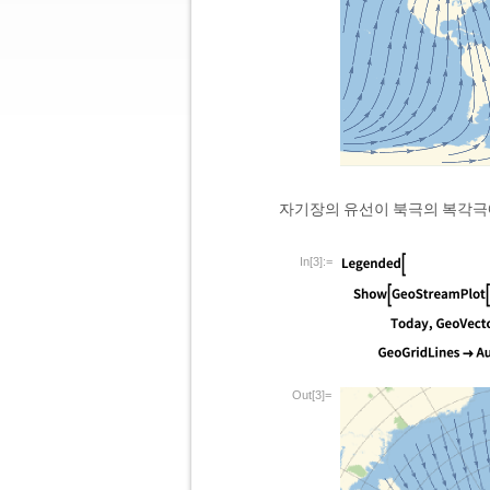
자기장의 유선이 북극의 복각극에
In[3]:=
Out[3]=