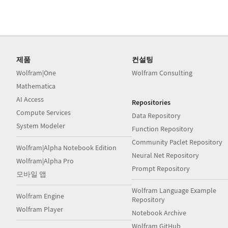
제품
컨설팅
Wolfram|One
Wolfram Consulting
Mathematica
AI Access
Repositories
Compute Services
Data Repository
System Modeler
Function Repository
Community Paclet Repository
Wolfram|Alpha Notebook Edition
Neural Net Repository
Wolfram|Alpha Pro
Prompt Repository
모바일 앱
Wolfram Language Example
Wolfram Engine
Repository
Wolfram Player
Notebook Archive
Wolfram GitHub