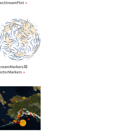
eoStreamPlot
treamMarkers와
ectorMarkers