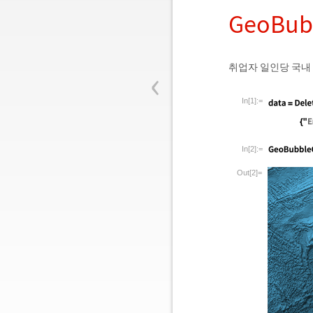
GeoBu
‹
취업자 일인당 국내
In[1]:=
In[2]:=
Out[2]=