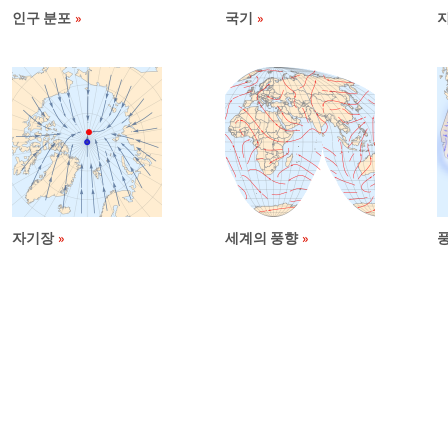
인구 분포
국기
자기장
세계의 풍향