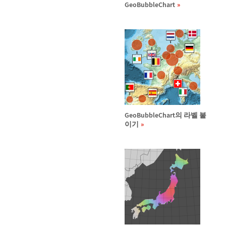
GeoBubbleChart
GeoBubbleChart의 라벨 붙
이기