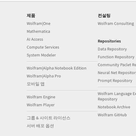
제품
컨설팅
Wolfram|One
Wolfram Consulting
Mathematica
AI Access
Repositories
Compute Services
Data Repository
System Modeler
Function Repository
Community Paclet Re
Wolfram|Alpha Notebook Edition
Neural Net Repositor
Wolfram|Alpha Pro
Prompt Repository
모바일 앱
Wolfram Language E
Wolfram Engine
Repository
Wolfram Player
Notebook Archive
Wolfram GitHub
그룹 & 사이트 라이선스
서버 배포 옵션