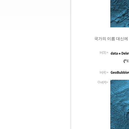
국가의 이름 대신에 
In[3]:=
In[4]:=
Out[4]=