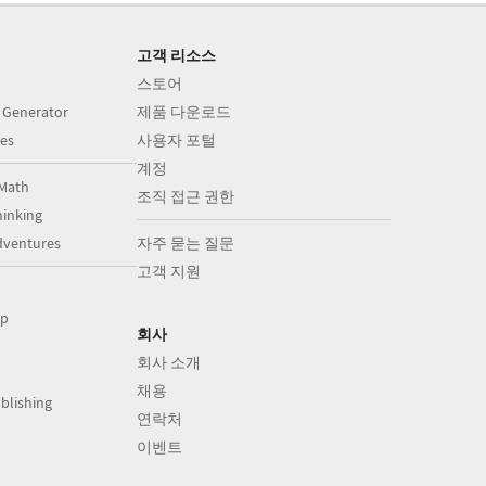
고객 리소스
스토어
 Generator
제품 다운로드
es
사용자 포털
계정
Math
조직 접근 권한
inking
dventures
자주 묻는 질문
고객 지원
op
회사
회사 소개
채용
blishing
연락처
이벤트