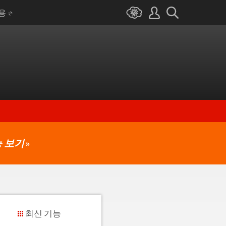
I용
 보기
»
최신 기능