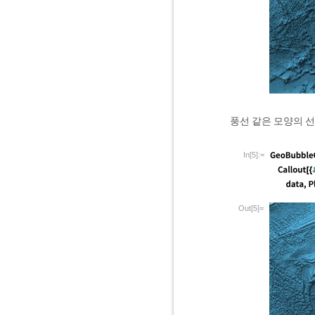
풍선 같은 모양의 선
In[5]:=
Out[5]=