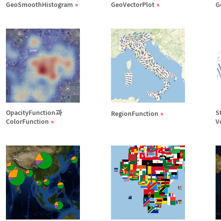
GeoSmoothHistogram
GeoVectorPlot
G
OpacityFunction과
S
RegionFunction
ColorFunction
V