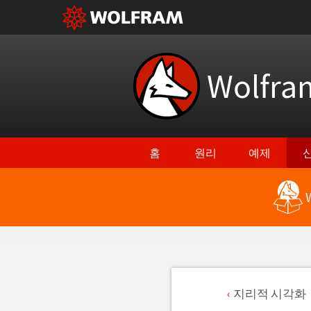
Wolfr
홈
원리
예제
지리적 시각화