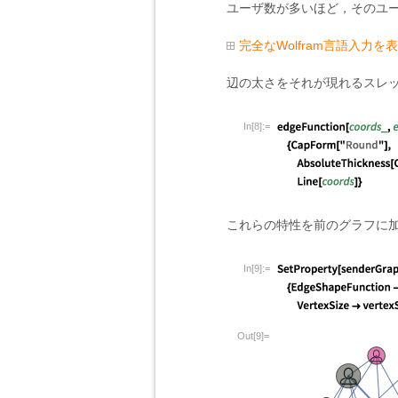
ユーザ数が多いほど，そのユ
完全なWolfram言語入力を
辺の太さをそれが現れるスレ
In[8]:=
これらの特性を前のグラフに
In[9]:=
Out[9]=