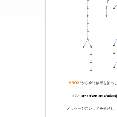
"MBOX"
から全送信者を抽出
In[2]:=
メッセージスレッドを分割し，