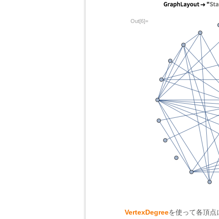
Out[6]=
VertexDegree
を使って各頂点