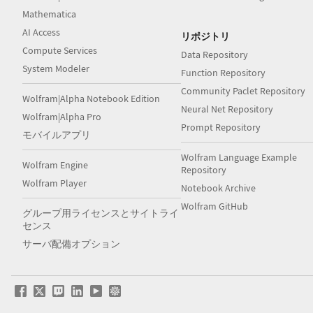
Mathematica
AI Access
リポジトリ
Compute Services
Data Repository
System Modeler
Function Repository
Community Paclet Repository
Wolfram|Alpha Notebook Edition
Neural Net Repository
Wolfram|Alpha Pro
Prompt Repository
モバイルアプリ
Wolfram Language Example
Wolfram Engine
Repository
Wolfram Player
Notebook Archive
Wolfram GitHub
グループ用ライセンスとサイトライ
センス
サーバ配備オプション