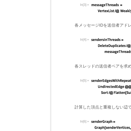
In[3]:=
各メッセージIDを送信者アド
In[4]:=
各スレッドの送信者ペアを求
In[5]:=
計算した頂点と重複しない辺
In[6]:=