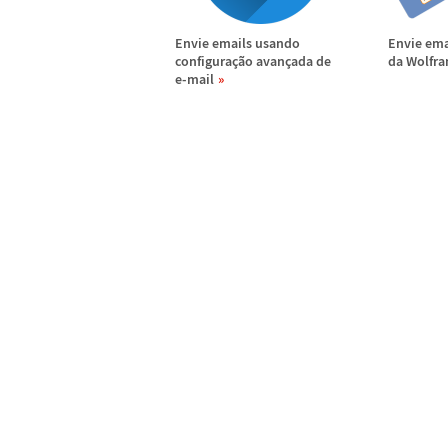
Envie emails usando
Envie ema
configura
ç
ã
o avan
ç
ada de
da Wolfr
e-mail