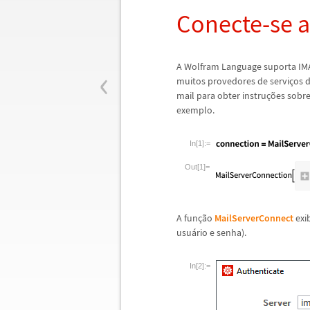
Conecte-se a
‹
A Wolfram Language suporta IM
muitos provedores de servi
ç
os d
mail para obter instru
ç
õ
es sobre
exemplo.
In[1]:=
Out[1]=
A fun
ç
ã
o
MailServerConnect
exib
usu
á
rio e senha).
In[2]:=