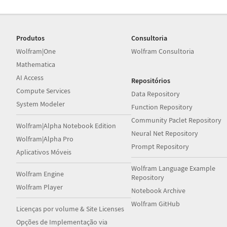
Produtos
Consultoria
Wolfram|One
Wolfram Consultoria
Mathematica
AI Access
Repositórios
Compute Services
Data Repository
System Modeler
Function Repository
Community Paclet Repository
Wolfram|Alpha Notebook Edition
Neural Net Repository
Wolfram|Alpha Pro
Prompt Repository
Aplicativos Móveis
Wolfram Language Example
Wolfram Engine
Repository
Wolfram Player
Notebook Archive
Wolfram GitHub
Licenças por volume & Site Licenses
Opções de Implementação via