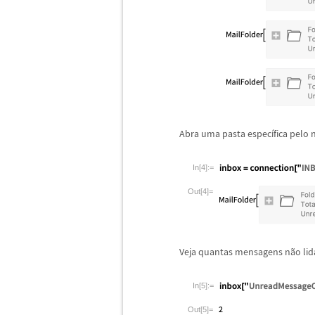
Abra uma pasta espec
í
fica pelo
In[4]:=
Out[4]=
Veja quantas mensagens n
ã
o li
In[5]:=
Out[5]=