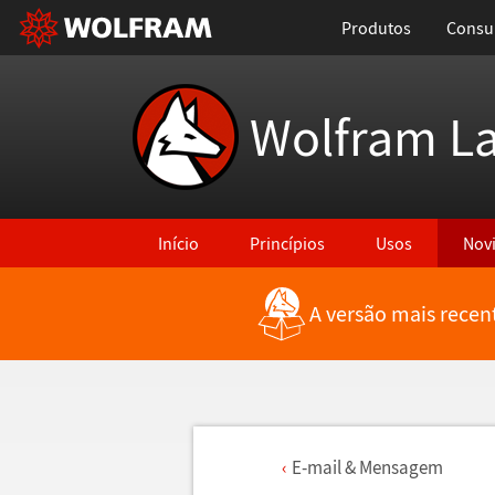
Produtos
Consul
Wolfram L
Início
Princípios
Usos
Nov
A versão mais recen
E-mail & Mensagem