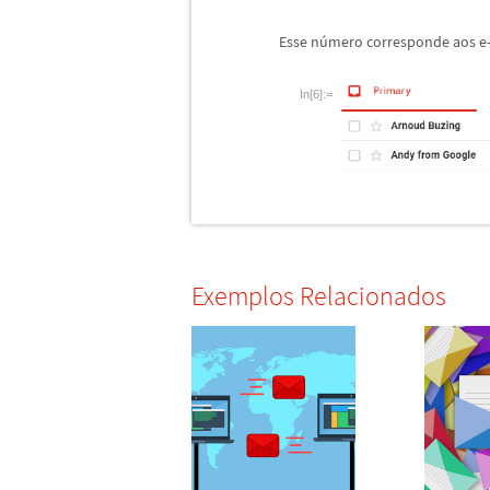
Esse n
ú
mero corresponde aos e-
In[6]:=
Exemplos Relacionados