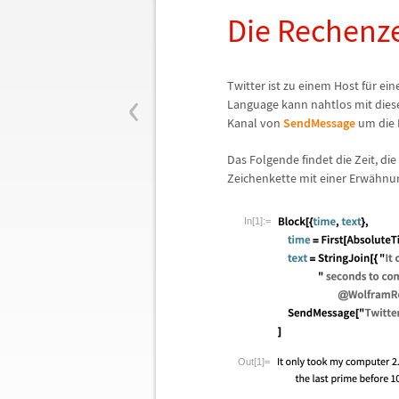
Die Rechenze
‹
Twitter ist zu einem Host f
ü
r ei
Language kann nahtlos mit diese
Kanal von
SendMessage
um die R
Das Folgende findet die Zeit, die
Zeichenkette mit einer Erw
ä
hnun
In[1]:=
Out[1]=