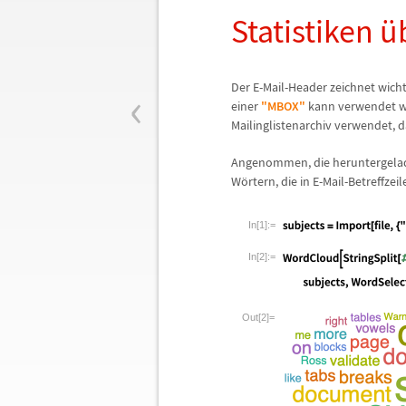
Statistiken
ü
‹
Der E-Mail-Header zeichnet wich
einer
"MBOX"
kann verwendet wer
Mailinglistenarchiv verwendet, 
Angenommen, die heruntergeladen
W
ö
rtern, die in E-Mail-Betreffz
In[1]:=
In[2]:=
Out[2]=