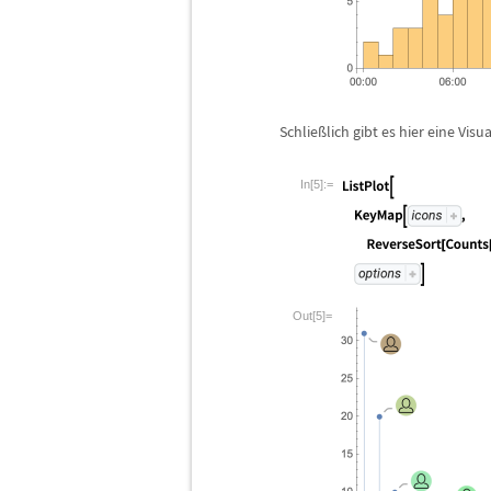
Schlie
ß
lich gibt es hier eine Visu
In[5]:=
Out[5]=