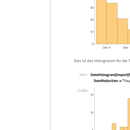
Dies ist das Histogramm f
ü
r die
In[4]:=
Out[4]=