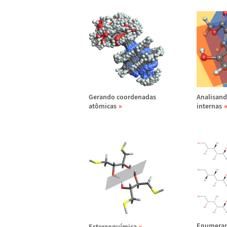
Gerando coordenadas
Analisan
at
ô
micas
internas
Enumera
Estereoqu
í
mica