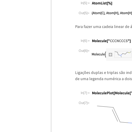
In[5]:=
Out[5]=
Para fazer uma cadeia linear de
In[6]:=
Out[6]=
Liga
ç
õ
es duplas e triplas s
ã
o in
de uma legenda num
é
rica a doi
In[7]:=
Out[7]=