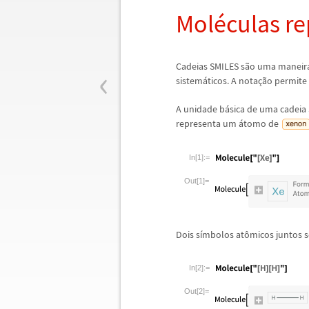
Mol
é
culas r
‹
Cadeias SMILES s
ã
o uma maneir
sistem
á
ticos. A nota
ç
ã
o permite 
A unidade b
á
sica de uma cadeia
representa um
á
tomo de
In[1]:=
Out[1]=
Dois s
í
mbolos at
ô
micos juntos 
In[2]:=
Out[2]=