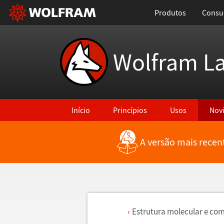
Produtos
Consul
Wolfram L
Início
Princípios
Usos
Nov
A versão mais recen
Estrutura molecular e co