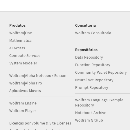
Produtos
Consultoria
Wolfram|One
Wolfram Consultoria
Mathematica
AI Access
Repositórios
Compute Services
Data Repository
System Modeler
Function Repository
Community Paclet Repository
Wolfram|Alpha Notebook Edition
Neural Net Repository
Wolfram|Alpha Pro
Prompt Repository
Aplicativos Móveis
Wolfram Language Example
Wolfram Engine
Repository
Wolfram Player
Notebook Archive
Wolfram GitHub
Licenças por volume & Site Licenses