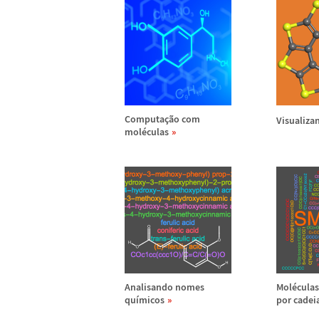
Computa
ç
ã
o com
Visualiza
mol
é
culas
Analisando nomes
Mol
é
cula
qu
í
micos
por cadei