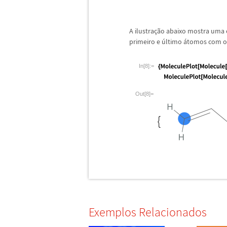
A ilustra
ç
ã
o abaixo mostra uma c
primeiro e
ú
ltimo
á
tomos com 
In[8]:=
Out[8]=
Exemplos Relacionados