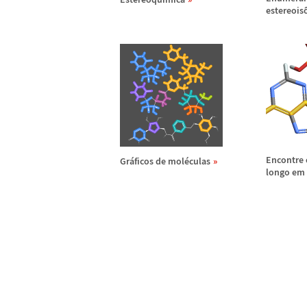
estereois
Encontre
Gr
á
ficos de mol
é
culas
longo em