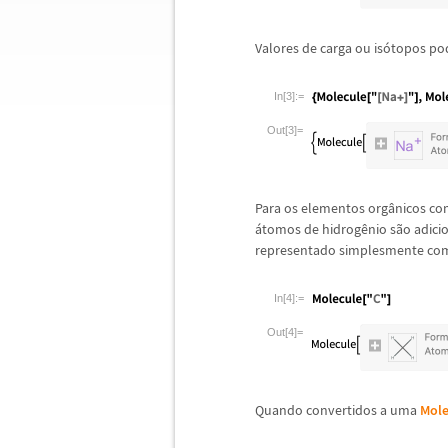
Valores de carga ou is
ó
topos po
In[3]:=
Out[3]=
Para os elementos org
â
nicos co
á
tomos de hidrog
ê
nio s
ã
o adici
representado simplesmente com
In[4]:=
Out[4]=
Quando convertidos a uma
Mole