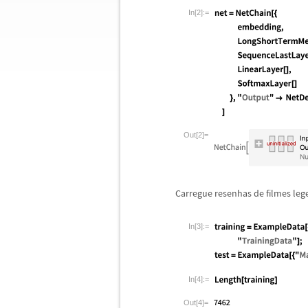
In[2]:=
Out[2]=
Carregue resenhas de filmes le
In[3]:=
In[4]:=
Out[4]=