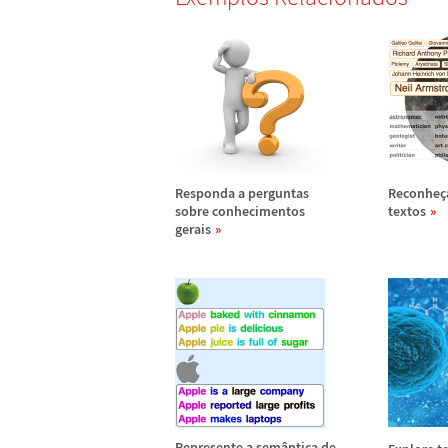
Responda a perguntas
Reconhe
ç
sobre conhecimentos
textos
gerais
Represente a sem
â
ntica de