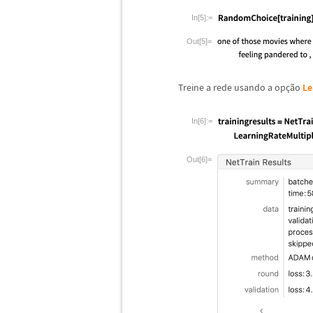
In[5]:=
Out[5]=
Treine a rede usando a op
ç
ã
o
Le
In[6]:=
Out[6]=