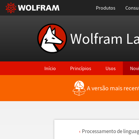
Produtos
Consul
Wolfram L
Início
Princípios
Usos
Nov
A versão mais recen
Processamento de lingua