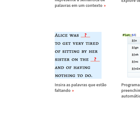
Explore 
palavras em um contexto
Insira as palavras que est
ã
o
Programa
faltando
preenchi
autom
á
ti