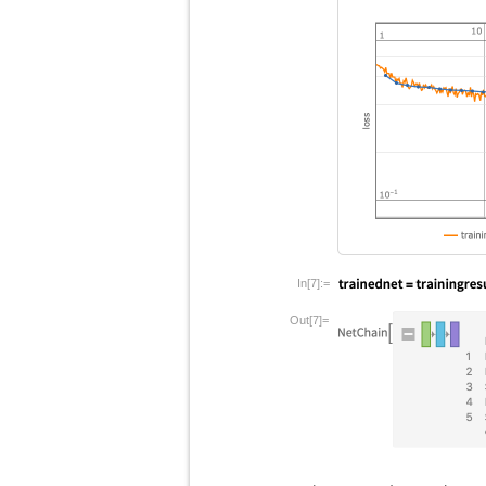
In[7]:=
Out[7]=