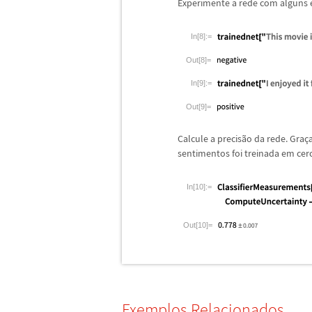
Experimente a rede com alguns
In[8]:=
Out[8]=
In[9]:=
Out[9]=
Calcule a precis
ã
o da rede. Gra
ç
sentimentos foi treinada em c
In[10]:=
Out[10]=
Exemplos Relacionados