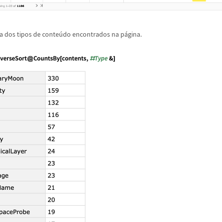
a dos tipos de conte
ú
do encontrados na p
á
gina.