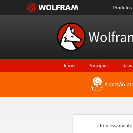
Produtos
Wolfra
Início
Princípios
Usos
A versão ma
Processamento 