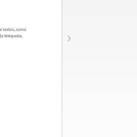
›
e textos, como
da Wikipedia.