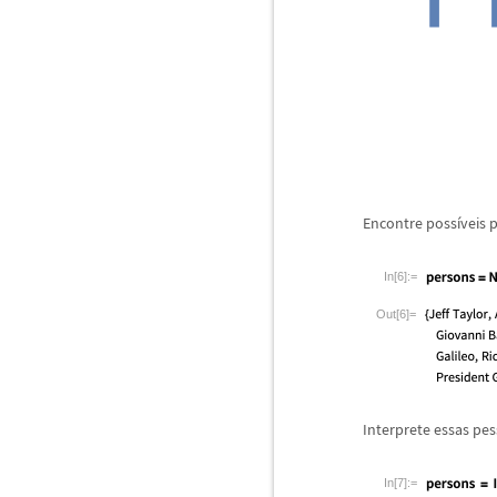
Encontre poss
í
veis 
In[6]:=
Out[6]=
Interprete essas pe
In[7]:=