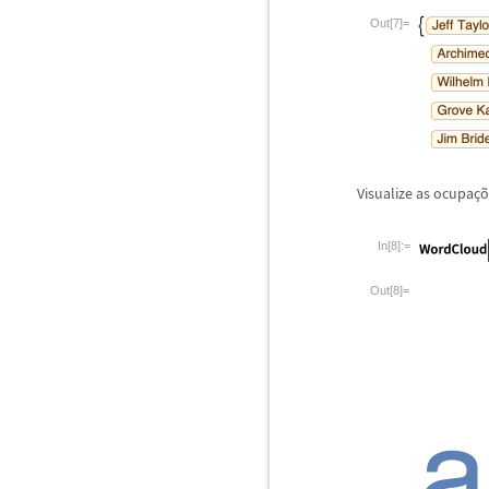
Out[7]=
Visualize as ocupa
ç
õ
In[8]:=
Out[8]=