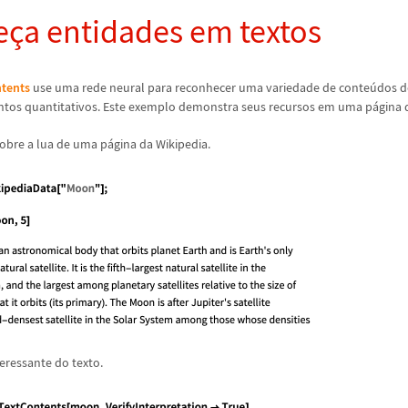
e
ç
a entidades em textos
tents
use uma rede neural para reconhecer uma variedade de conte
ú
dos d
ntos quantitativos. Este exemplo demonstra seus recursos em uma p
á
gina 
obre a lua de uma p
á
gina da Wikipedia.
eressante do texto.