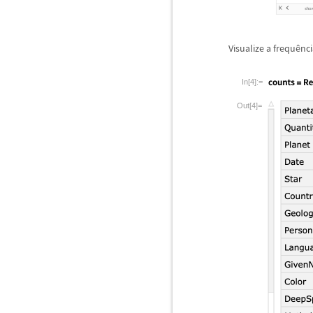
Visualize a frequ
ê
nci
In[4]:=
Out[4]=