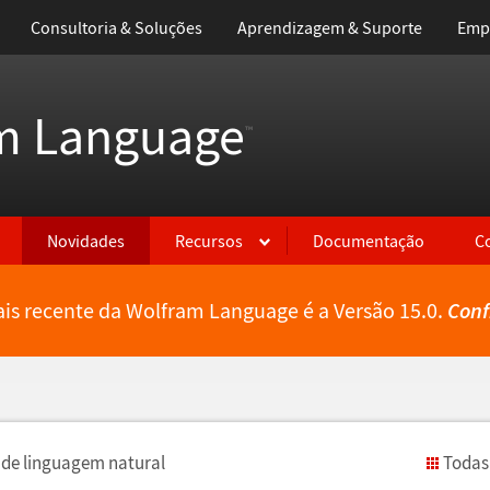
Consultoria & Soluções
Aprendizagem & Suporte
Emp
m Language
™
Novidades
Recursos
Documentação
C
is recente da Wolfram Language é a Versão 15.0.
Conf
de linguagem natural
Todas