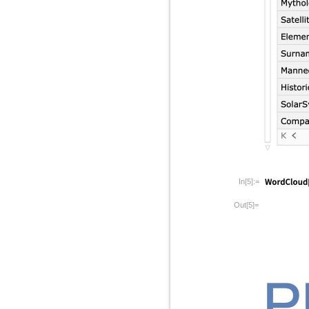
In[5]:=
Out[5]=