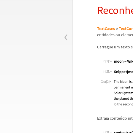
Reconh
‹
TextCases
e
TextCon
entidades ou eleme
Carregue um texto s
In[1]:=
In[2]:=
Out[2]=
Extraia conte
ú
do int
In[3]:=