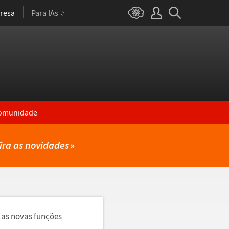
resa
Para IAs
omunidade
ira as novidades
»
 as novas funções