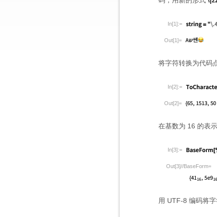
码，用新的形式
\|z
In[1]:=
Out[1]=
将字符转换为代码点。
In[2]:=
Out[2]=
在基数为 16 的
In[3]:=
Out[3]//BaseForm=
用 UTF-8 编码