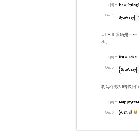
In[4]:=
Out[4]=
UTF-8 编码是
组。
In[5]:=
Out[5]=
将每个数组转换回
In[6]:=
Out[6]=