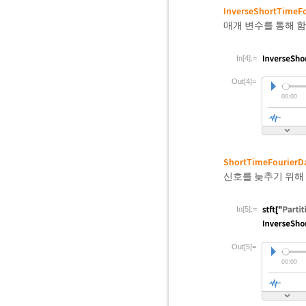
InverseShortTimeFo
매개 변수를 통해 
In[4]:=
Out[4]=
ShortTimeFourierD
신호를 늦추기 위해
In[5]:=
Out[5]=