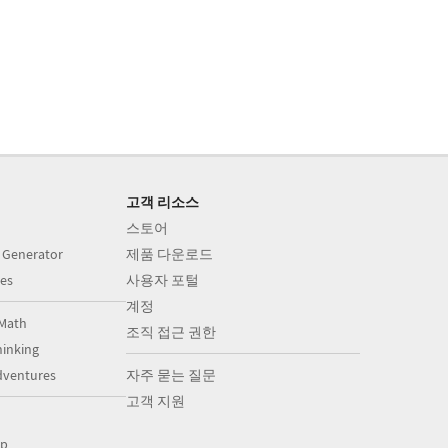
고객 리소스
스토어
 Generator
제품 다운로드
es
사용자 포털
계정
Math
조직 접근 권한
inking
dventures
자주 묻는 질문
고객 지원
op