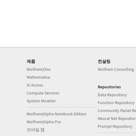
제품
컨설팅
Wolfram|One
Wolfram Consulting
Mathematica
AI Access
Repositories
Compute Services
Data Repository
System Modeler
Function Repository
Community Paclet Re
Wolfram|Alpha Notebook Edition
Neural Net Repositor
Wolfram|Alpha Pro
Prompt Repository
모바일 앱