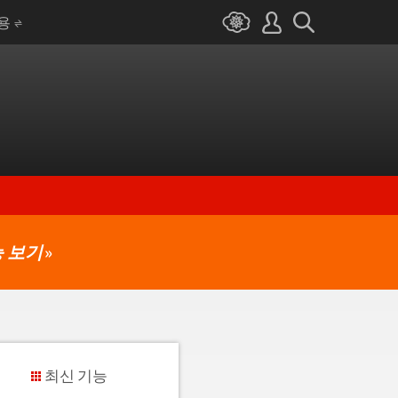
I용
 보기
»
최신 기능