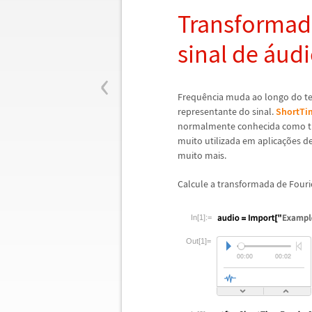
Transformada
sinal de
á
udi
‹
Frequ
ê
ncia muda ao longo do t
representante do sinal.
ShortTi
normalmente conhecida como tr
muito utilizada em aplica
ç
õ
es d
muito mais.
Calcule a transformada de Four
In[1]:=
Out[1]=