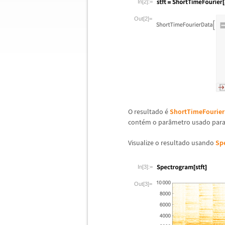
In[2]:=
Out[2]=
O resultado
é
ShortTimeFourier
cont
é
m o par
â
metro usado para 
Visualize o resultado usando
Sp
In[3]:=
Out[3]=