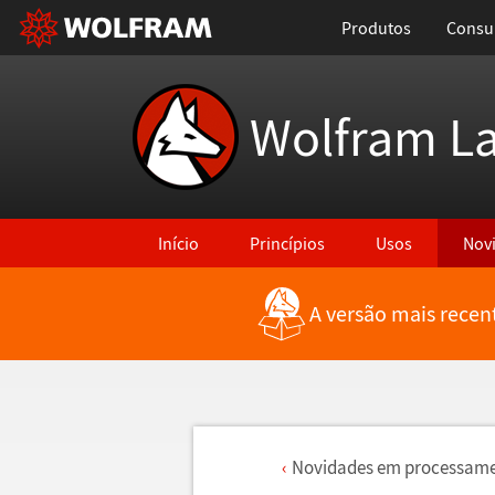
Produtos
Consul
Wolfram L
Início
Princípios
Usos
Nov
A versão mais recen
Novidades em processam