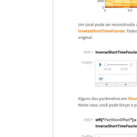
Um sinal pode ser reconstru
í
do 
InverseShortTimeFourier
. Todo
original.
In[4]:=
Out[4]=
Alguns dos par
â
metros em
Shor
Neste caso, voc
ê
pode for
ç
ar o p
In[5]:=
Out[5]=