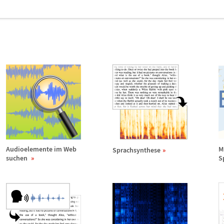
e
Audioelemente im Web
M
Sprachsynthese
suchen
S