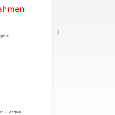
nahmen
›
bjekte
s euklidischen