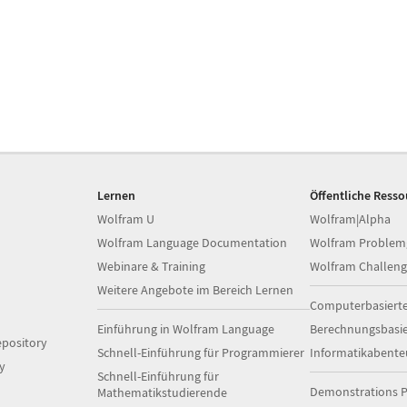
Lernen
Öffentliche Ress
Wolfram U
Wolfram|Alpha
Wolfram Language Documentation
Wolfram Problem
Webinare & Training
Wolfram Challeng
Weitere Angebote im Bereich Lernen
Computerbasiert
Einführung in Wolfram Language
Berechnungsbasi
pository
Schnell-Einführung für Programmierer
Informatikabente
y
Schnell-Einführung für
Demonstrations P
Mathematikstudierende