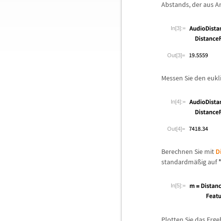
Abstands, der aus A
In[3]:=
Out[3]=
Messen Sie den euk
In[4]:=
Out[4]=
Berechnen Sie mit
D
standardm
ä
ß
ig auf
In[5]:=
Plotten Sie das Erg