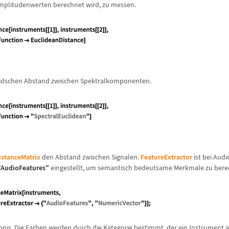
mplitudenwerten berechnet wird, zu messen.
lidschen Abstand zwischen Spektralkomponenten.
istanceMatrix
den Abstand zwischen Signalen.
FeatureExtractor
ist bei Audi
"AudioFeatures"
eingestellt, um semantisch bedeutsame Merkmale zu bere
ebnis. Die Farben werden durch die Kategorie bestimmt, der ein Instrument 