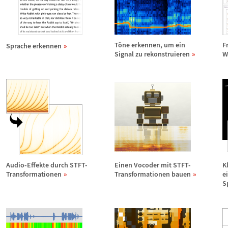
T
ö
ne erkennen, um ein
F
Sprache erkennen
Signal zu rekonstruieren
W
Audio-Effekte durch STFT-
Einen Vocoder mit STFT-
K
Transformationen
Transformationen bauen
e
S