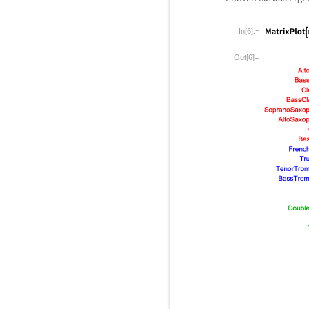
In[6]:=
Out[6]=