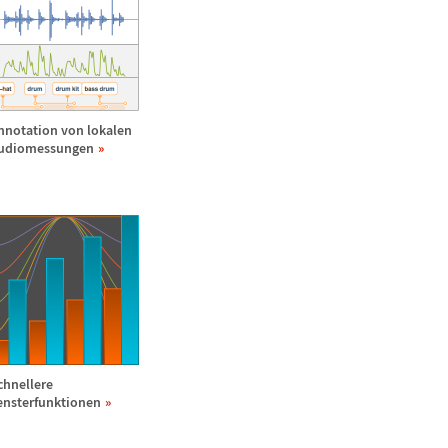
nnotation von lokalen
udiomessungen
chnellere
ensterfunktionen