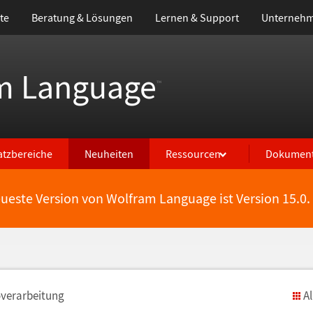
te
Beratung & Lösungen
Lernen & Support
Unterneh
m Language
™
atzbereiche
Neuheiten
Ressourcen
Dokument
eueste Version von Wolfram Language ist Version 15.0.
overarbeitung
A