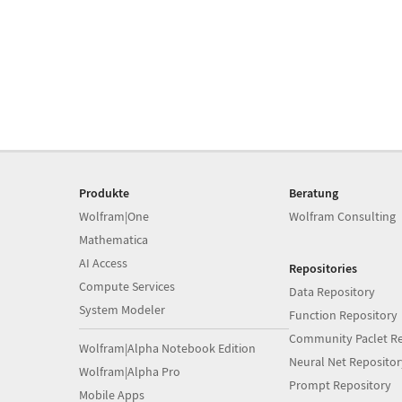
Produkte
Beratung
Wolfram|One
Wolfram Consulting
Mathematica
AI Access
Repositories
Compute Services
Data Repository
System Modeler
Function Repository
Community Paclet Re
Wolfram|Alpha Notebook Edition
Neural Net Repositor
Wolfram|Alpha Pro
Prompt Repository
Mobile Apps