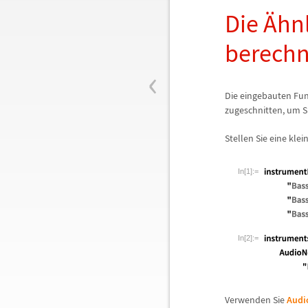
Die
Ä
hn
berech
‹
Die eingebauten Fu
zugeschnitten, um Si
Stellen Sie eine k
In[1]:=
In[2]:=
Verwenden Sie
Audi