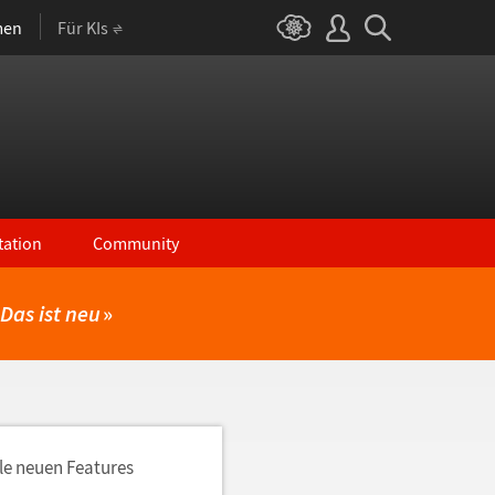
men
Für KIs
ation
Community
Das ist neu
»
lle neuen Features