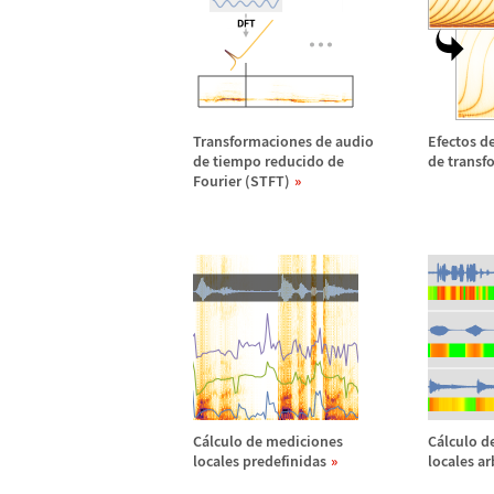
Transformaciones de audio
Efectos d
de tiempo reducido de
de transf
Fourier (STFT)
C
á
lculo de mediciones
C
á
lculo d
locales predefinidas
locales ar