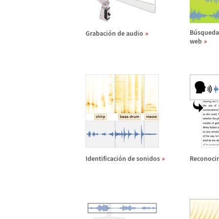
B
ú
squeda 
Grabaci
ó
n de audio
web
Identificaci
ó
n de sonidos
Reconoci