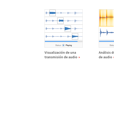
Visualizaci
ó
n de una
An
á
lisis 
transmisi
ó
n de audio
de audio