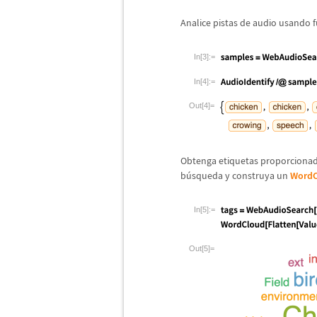
Analice pistas de audio usando
In[3]:=
In[4]:=
Out[4]=
Obtenga etiquetas proporcionadas
b
ú
squeda y construya un
WordC
In[5]:=
Out[5]=