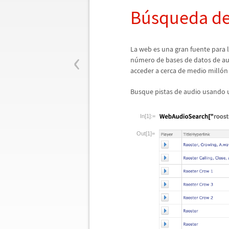
B
ú
squeda de
‹
La web es una gran fuente para l
n
ú
mero de bases de datos de au
acceder a cerca de medio mill
ó
n
Busque pistas de audio usando 
In[1]:=
Out[1]=