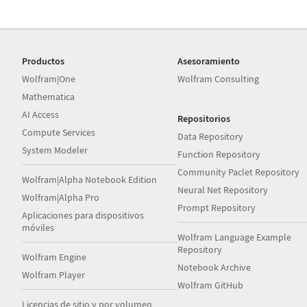
Productos
Asesoramiento
Wolfram|One
Wolfram Consulting
Mathematica
AI Access
Repositorios
Compute Services
Data Repository
System Modeler
Function Repository
Community Paclet Repository
Wolfram|Alpha Notebook Edition
Neural Net Repository
Wolfram|Alpha Pro
Prompt Repository
Aplicaciones para dispositivos
móviles
Wolfram Language Example
Repository
Wolfram Engine
Notebook Archive
Wolfram Player
Wolfram GitHub
Licencias de sitio y por volumen