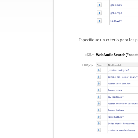
Especifique un criterio para las 
In[2]:=
Out[2]=