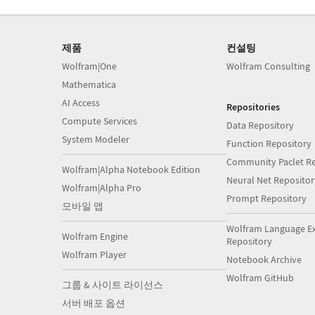
제품
컨설팅
Wolfram|One
Wolfram Consulting
Mathematica
AI Access
Repositories
Compute Services
Data Repository
System Modeler
Function Repository
Community Paclet Re
Wolfram|Alpha Notebook Edition
Neural Net Repositor
Wolfram|Alpha Pro
Prompt Repository
모바일 앱
Wolfram Language E
Wolfram Engine
Repository
Wolfram Player
Notebook Archive
Wolfram GitHub
그룹 & 사이트 라이선스
서버 배포 옵션