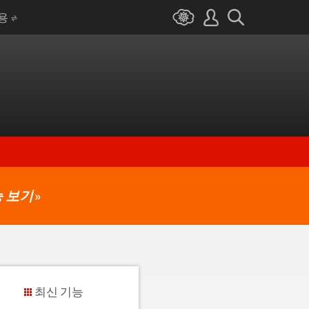
I용
 보기
»
최신 기능