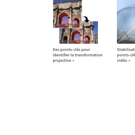
Des points-cl
é
s pour
Stabilisat
identifier la transformation
points-cl
projective
vid
é
o