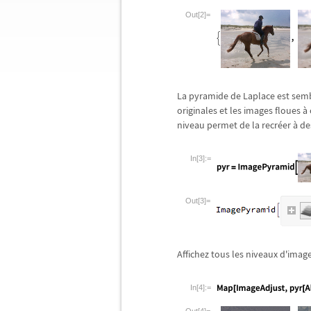
Out[2]=
La pyramide de Laplace est sem
originales et les images floues
à
niveau permet de la recr
é
er
à
de
In[3]:=
Out[3]=
Affichez tous les niveaux d'image
In[4]:=