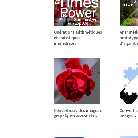
Op
é
rations arithm
é
tiques
Arithm
é
t
et statistiques
prototypa
imm
é
diates
d'algorit
Convertissez des images en
Convertis
graphiques vectoriels
images