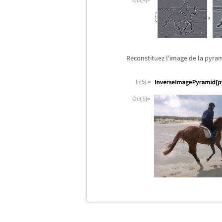
Out[4]=
Reconstituez l'image de la pyra
In[5]:=
Out[5]=