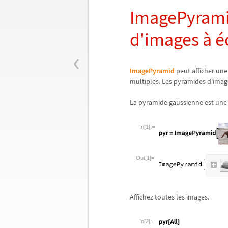
ImagePyramid
d'images
à
é
‹
ImagePyramid
peut afficher une
multiples. Les pyramides d'imag
La pyramide gaussienne est une
In[1]:=
Out[1]=
Affichez toutes les images.
In[2]:=