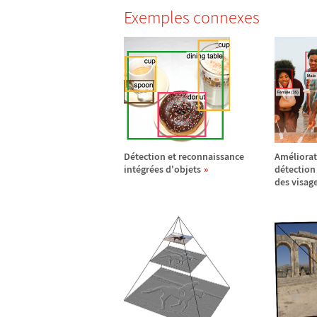
Exemples connexes
D
é
tection et reconnaissance
Am
é
liora
int
é
gr
é
es d'objets
d
é
tection
des visag