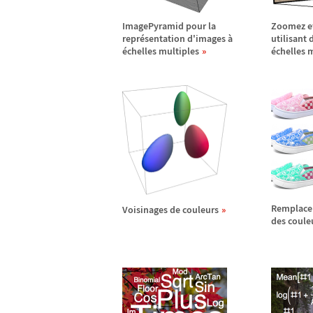
ImagePyramid pour la
Zoomez e
repr
é
sentation d'images
à
utilisant
é
chelles multiples
é
chelles 
Remplace
Voisinages de couleurs
des coule