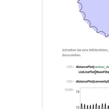
Schreiben Sie eine Hilfsfunktion
darzustellen.
In[8]:=
In[9]:=
Out[9]=