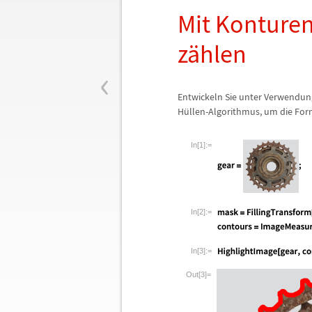
Mit Konturen
z
ä
hlen
‹
Entwickeln Sie unter Verwendun
H
ü
llen-Algorithmus, um die Fo
In[1]:=
In[2]:=
In[3]:=
Out[3]=