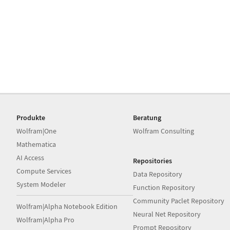
Produkte
Beratung
Wolfram|One
Wolfram Consulting
Mathematica
AI Access
Repositories
Compute Services
Data Repository
System Modeler
Function Repository
Community Paclet Repository
Wolfram|Alpha Notebook Edition
Neural Net Repository
Wolfram|Alpha Pro
Prompt Repository