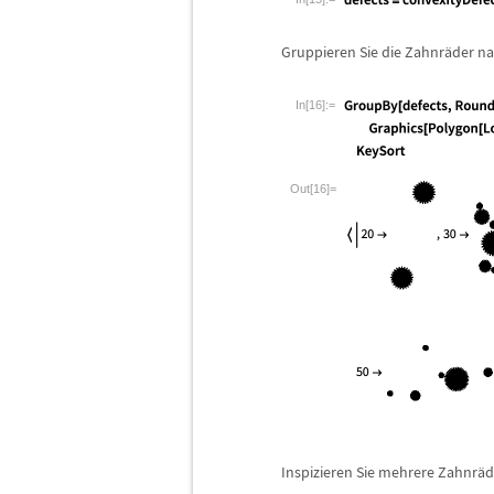
Gruppieren Sie die Zahnr
ä
der na
In[16]:=
Out[16]=
Inspizieren Sie mehrere Zahnr
ä
d