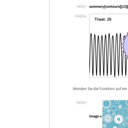
In[11]:=
Out[11]=
Wenden Sie die Funktion auf ein
In[12]:=