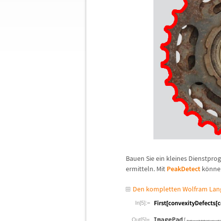
Bauen Sie ein kleines Dienstpr
ermitteln. Mit
PeakDetect
k
ö
nne
Den kompletten Wolfram Lang
In[5]:=
Out[5]=