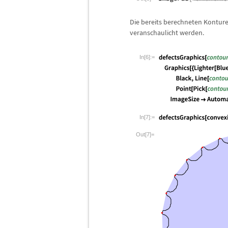
Die bereits berechneten Konture
veranschaulicht werden.
In[6]:=
In[7]:=
Out[7]=