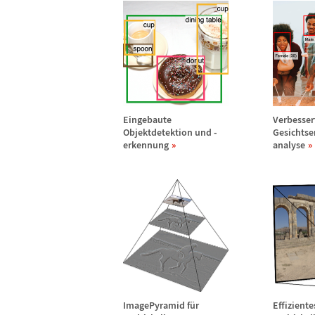
Eingebaute
Verbesser
Objektdetektion und -
Gesichtse
erkennung
analyse
ImagePyramid f
ü
r
Effizient