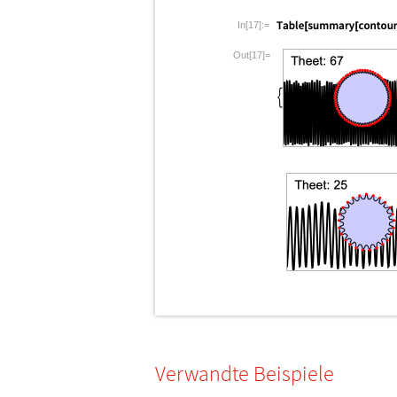
In[17]:=
Out[17]=
Verwandte Beispiele