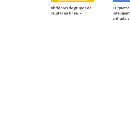
Abridores de grupos de
Etiquetas
c
é
lulas en l
í
nea
inteligent
entrada/s