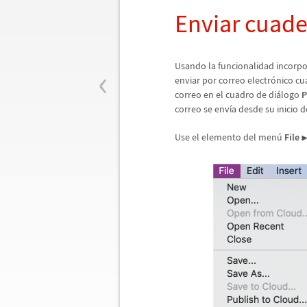
Enviar cuade
‹
Usando la funcionalidad incorp
enviar por correo electr
ó
nico cu
correo en el cuadro de di
á
logo
P
correo se env
í
a desde su inicio d
Use el elemento del men
ú
File