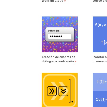
Wolfram Cloud
correo ele
Creaci
ó
n de cuadros de
Iconizar 
di
á
logo de contrase
ñ
a
manera in